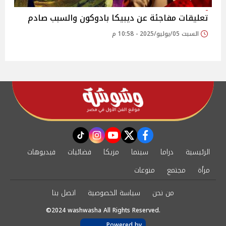
تعليقات مفاجئة عن ديبيكا بادوكون والسبب صادم
السبت 05/يوليو/2025 - 10:58 م
instagram
tiktok
youtube
twitter
facebook
الرئيسية
دراما
سينما
مزيكا
فضائيات
فيديوهات
مرأة
مجتمع
منوعات
من نحن
سياسة الخصوصية
اتصل بنا
©2024 washwasha All Rights Reserved.
Powered by