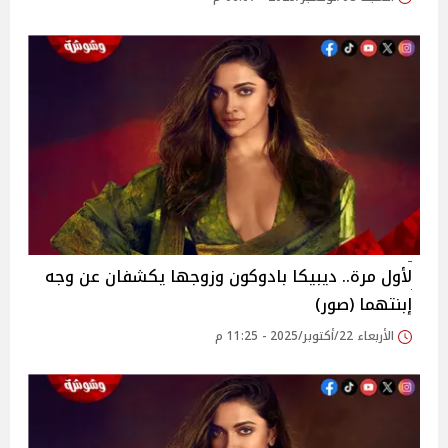
لأول مرة.. ديبيكا بادوكون وزوجها يكشفان عن وجه
إبنتهما (صور)
الأربعاء 22/أكتوبر/2025 - 11:25 م