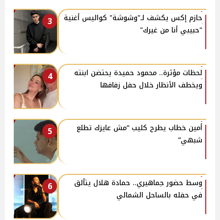
حازم إكس يكشف لـ"وشوشة" كواليس أغنية
3
"حبيبي أنا من غيرك"
لحظات مؤثرة.. محمود حميدة يحتضن ابنته
4
ويخطف الأنظار خلال حفل زفافها
أمين خطاب يطرح كليب “مش عايزك تطلع
5
شبهي”
وسط حضور جماهيري.. حمادة هلال يتألق
6
في حفله بالساحل الشمالي