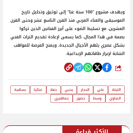
ويهدف مشروع "100 سنة غنا" إلى توثيق وتحليل تاريخ
الموسيقى والغناء العربي منذ القرن التاسع عشر وحتى القرن
العشرين، مع تسليط الضوء على أبرز الفنانين الذين تركوا
بصمة في هذا المجال، كما يسعى لإعادة تقديم التراث الفني
بشكل عصري يلهم الأجيال الجديدة، ويمنح الفرصة للمواهب
الشابة لإبراز طاقاتهم الإبداعية.
شارك
الليلة
علي
الحجار
يحيي
حفلا
غنائيا
بساقية
الصاوي
وسط
حضور
جماهيري
الأكثر قراءة