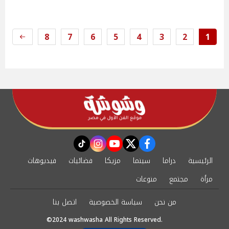
8
7
6
5
4
3
2
1
instagram
tiktok
youtube
twitter
facebook
الرئيسية
دراما
سينما
مزيكا
فضائيات
فيديوهات
مرأة
مجتمع
منوعات
من نحن
سياسة الخصوصية
اتصل بنا
©2024 washwasha All Rights Reserved.