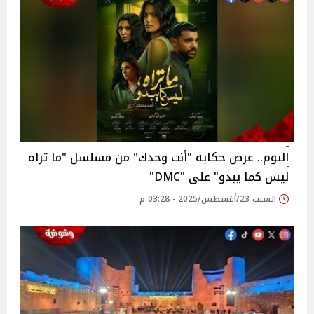
اليوم.. عرض حكاية "أنت وحدك" من مسلسل "ما تراه
ليس كما يبدو" على DMC"‎"
السبت 23/أغسطس/2025 - 03:28 م