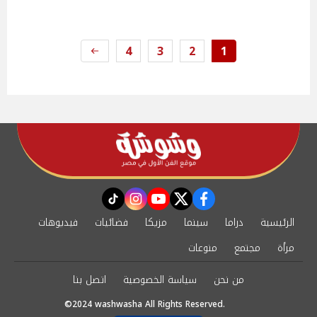
4
3
2
1
instagram
tiktok
youtube
twitter
facebook
الرئيسية
دراما
سينما
مزيكا
فضائيات
فيديوهات
مرأة
مجتمع
منوعات
من نحن
سياسة الخصوصية
اتصل بنا
©2024 washwasha All Rights Reserved.