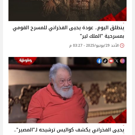
ينطلق اليوم.. عودة يحيى الفخراني للمسرح القومي
بمسرحية "الملك لير"
الأحد 29/يونيو/2025 - 03:27 م
يحيى الفخراني يكشف كواليس ترشيحه لـ"المصير"..