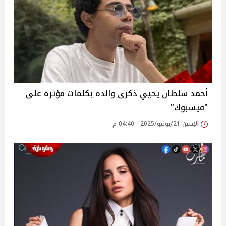
أحمد سلطان يحيي ذكرى والده بكلمات مؤثرة على
"فيسبوك"
الإثنين 21/يوليو/2025 - 04:40 م