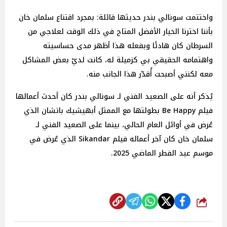
واختتمت سونالي بندر حديثها قائلة: بمجرد اقتناع سلمان خان
بأننا اخترنا الخيار الأفضل المتاح في ذلك الوقت لعلاجي من
السرطان كان هادئًا وبفعله هذا أظهر مدى حساسيته
واهتمامه الحقيقي بي كزميلة له، كانت لديّ بعض المشاكل
معه لكنني أصبحت أُقدّر هذا الجانب منه.
يُذكر أنه على الصعيد الفني لـ سونالي بندر كان أحدث أعمالها
فيلم Be Happy بطولتها مع الممثل أبهيشيك باتشان الذي
عُرض في أوائل العام الحالي، بينما على الصعيد الفني لـ
سلمان خان كان آخر أعماله فيلم Sikandar الذي عُرض في
موسم عيد الفطر الماضي 2025.
شارك