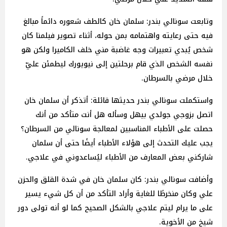
وتابعت سونالي بندر: سلمان خان كالطف شعوره دائماً مبالغ
فيه حتى رعايته واهتمامه بمن حوله، أثناء تصوير فيلمنا كان
شخص يُبدي تعبيرات وجه غاضبة مني خلف الكاميرا ولكن هو
نفسه الشخص الذي قام برحلتين إلى نيويورك ليطمئن عليّ
خلال مرضي بالسرطان.
واستكملت سونالي بندر حديثها قائلة: أتذكر أن سلمان خان
اتصل بزوجي جولدي بيهل وسأله هل أنت متأكد من أنك
حصلت على الأطباء المناسبين لمعالجة سونالي من السرطان؟
يجب عليك التحدث إلى هؤلاء الأطباء أيضًا حتى أن سلمان
شاركني بعض المعارف من الأطباء ليُساعدوني في علاجي.
وأضافت سونالي بندر: كان سلمان خان في شدة القلق والحزن
علي وكان منخرطًا للغاية وأراد التأكد من أن كل شيء يسير
على ما يرام ليتم علاجي بالشكل الصحيح كما لو أنه تولى دور
شيخ من الأخوية.