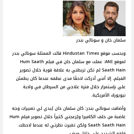
سلمان خان و سونالي بندر
وبحسب موقع Hindustan Times قالت الممثلة سونالي بندر
لموقع ANI: عملت مع سلمان خان في فيلم Hum Saath
Saath Hain لم تكن تربطني به علاقة قوية خلال تصوير
الفيلم، إلا أنني أدركت لاحقًا مدى عطفه عندما كان يطمئن
علي بإستمرار خلال فترة علاجي من السرطان في ولاية
نيويورك الأمريكية.
وأضافت سونالي بندر: كان سلمان خان يُبدي لي تعبيرات وجه
غاضبة من خلف الكاميرا ويُزعجني كثيراً خلال تصوير فيلم Hum
Saath Saath Hain ولكن تغيرت نظرتي له عندما لاحظت
قلقه الشديد علي خلال مرضي.