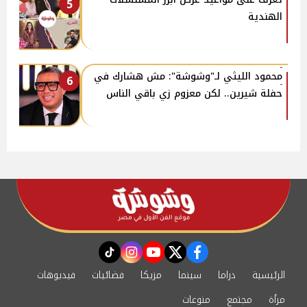
5
الهندية
محمود الليثي لـ"وشوشة": مش هشارك في
6
حفلة شيرين.. لكن معزوم زي باقي الناس
instagram
tiktok
youtube
twitter
facebook
الرئيسية
دراما
سينما
مزيكا
فضائيات
فيديوهات
مرأة
مجتمع
منوعات