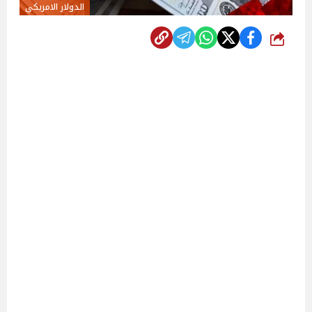
الدولار الامريكي
شارك