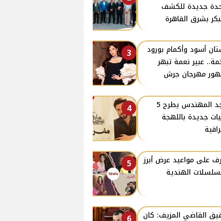
دة جديدة للكشف
بكر بشرق القاهرة
ان أسود وأكمام بورود
3
ة.. عبير نعمة تبهر
ور مهرجان جرش
ماجد المهندس يطرح 5
4
يات جديدة باللهجة
راقية
ف على مواعيد عرض أبرز
5
سلسلات الهندية
ق القاضي المزيف: كان
6