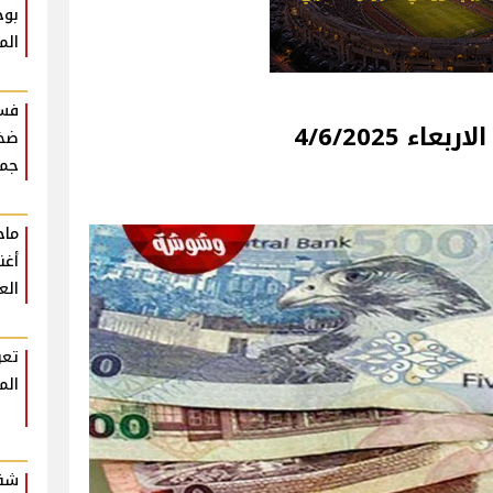
بوح
الم
فست
ء 4/6/2025
ضخم
جمه
أغن
الع
تعر
الم
شقي