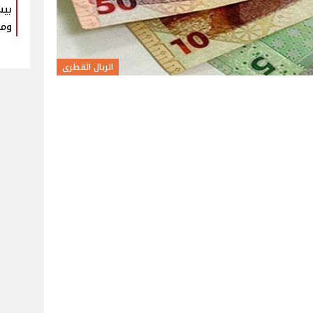
بيس
ومك
الريال القطرى