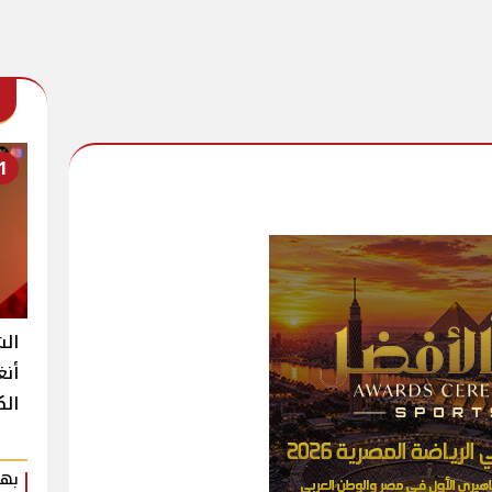
1
الش
أنغ
الك
بهي