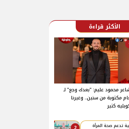
الأكثر قراءة
اعر محمود عليم: "بعدك وجع" لـ
ام مكتوبة من سنين.. وغيرنا
وبليه كتير
ة تدعم صحة المرأة
2