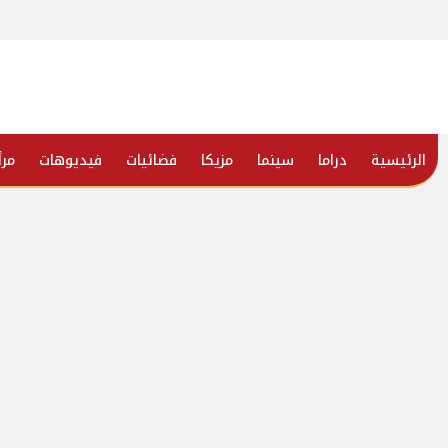
الرئيسية
دراما
سينما
مزيكا
فضائيات
فيديوهات
مرأ