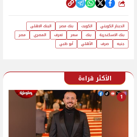
شارك
الدينار الكويتي
الكويت
بنك مصر
البنك الاهلى
بنك الاسكندرية
بنك
سعر
تعرف
المصري
مصر
جنيه
صرف
الأهلي
أبو ظبي
الأكثر قراءة
1