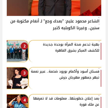
الشاعر محمود عليم: "بعدك وجع" لـ أنغام مكتوبة من
سنين.. وغيرنا الكوبليه كتير
بهية تدعم صحة المرأة بوحدة جديدة
2
للكشف المبكر بشرق القاهرة
فستان أسود وأكمام بورود ضخمة.. عبير نعمة
3
تبهر جمهور مهرجان جرش
بعد إعلان خطوبتها.. معلومات قد لا تعرفها
4
عن ملك قورة