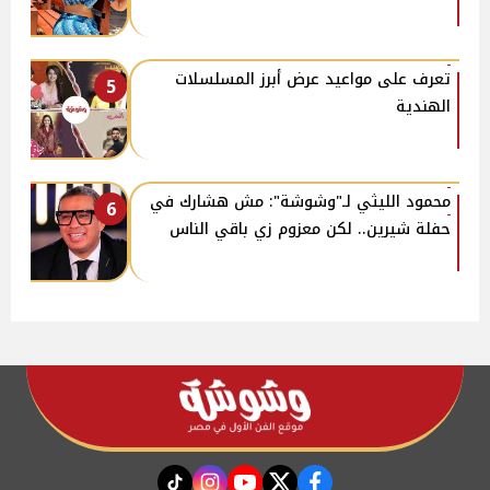
تعرف على مواعيد عرض أبرز المسلسلات
5
الهندية
محمود الليثي لـ"وشوشة": مش هشارك في
6
حفلة شيرين.. لكن معزوم زي باقي الناس