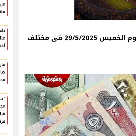
من 
ملا
تام
سعر الدرهم الإماراتي اليوم الخميس 29/5/2025 فى مختلف
أغ
مار
صان
مجر
"حك
مجه
قرا
فر