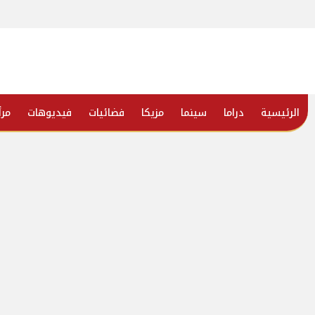
الرئيسية
دراما
سينما
مزيكا
فضائيات
فيديوهات
مرأ