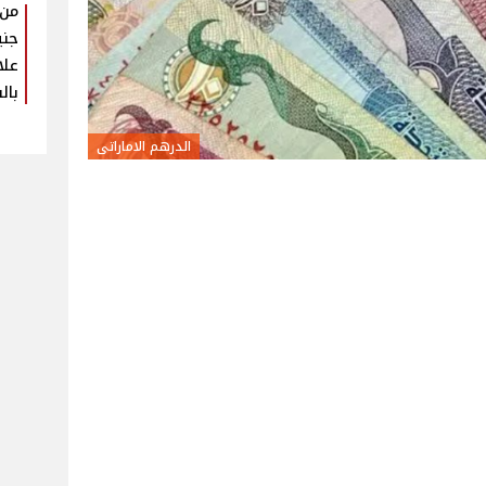
جني
علا
بال
الدرهم الاماراتى