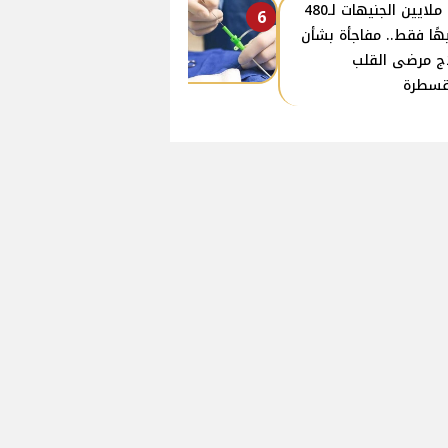
من ملايين الجنيهات لـ480
6
هًا فقط.. مفاجأة بشأن
ج مرضى القلب
قسطرة