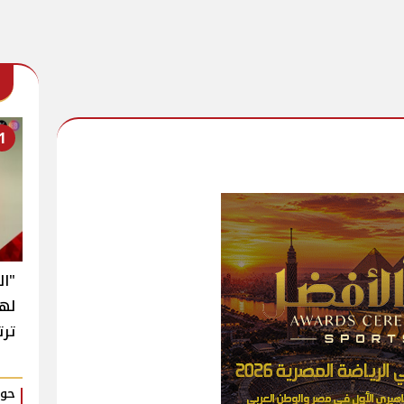
1
"ال
له
ترت
حوا