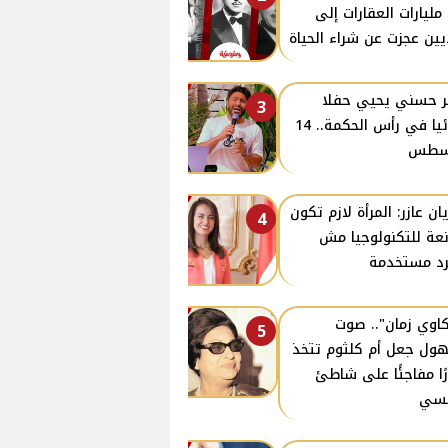
مليارات العقارات إلى
يين عجزت عن شراء الحياة
ر حسني يحيي حفلا
3
غنائيا في رأس الحكمة.. 14
سطس
يان عازر: المرأة لازم تكون
4
عة للتكنولوجيا مش
د مستخدمة
اوي زمان".. صوت
5
ول جعل أم كلثوم تتخذ
رًا مفاجئًا على شاطئ
نسي