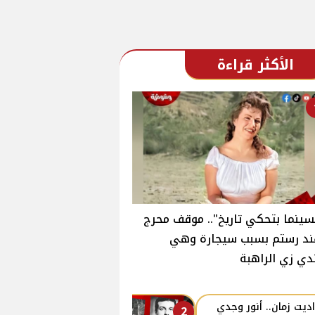
الأكثر قراءة
سينما بتحكي تاريخ".. موقف محرج
ند رستم بسبب سيجارة وهي
دي زي الراهبة
ديت زمان.. أنور وجدي
2