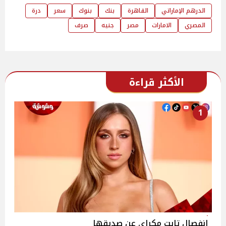
الدرهم الإماراتي
القاهرة
بنك
بنوك
سعر
درة
المصري
الامارات
مصر
جنيه
صرف
الأكثر قراءة
1
انفصال تايت مكراي عن صديقها