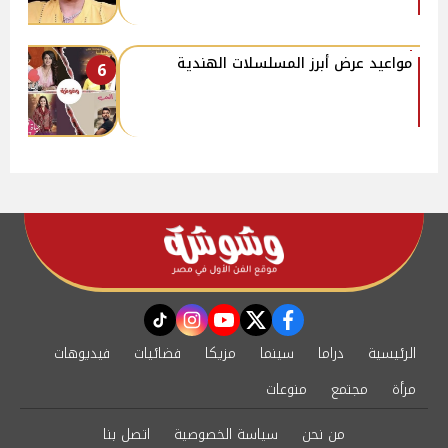
مواعيد عرض أبرز المسلسلات الهندية
6
instagram
tiktok
youtube
twitter
facebook
الرئيسية
دراما
سينما
مزيكا
فضائيات
فيديوهات
مرأة
مجتمع
منوعات
من نحن
سياسة الخصوصية
اتصل بنا