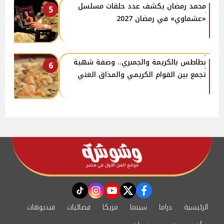
محمد رمضان يكشف عدد حلقات مسلسل
5
«عشماوي» في رمضان 2027
بطاطس بالكريمة والجمبري.. وصفة شهية
6
تجمع بين القوام الكريمي والمذاق الغني
instagram
tiktok
youtube
twitter
facebook
الرئيسية
دراما
سينما
مزيكا
فضائيات
فيديوهات