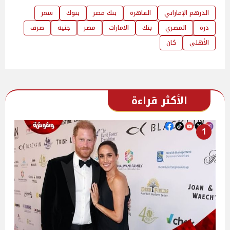
الدرهم الإماراتي
القاهرة
بنك مصر
بنوك
سعر
درة
المصري
بنك
الامارات
مصر
جنيه
صرف
الأهلي
كان
الأكثر قراءة
1