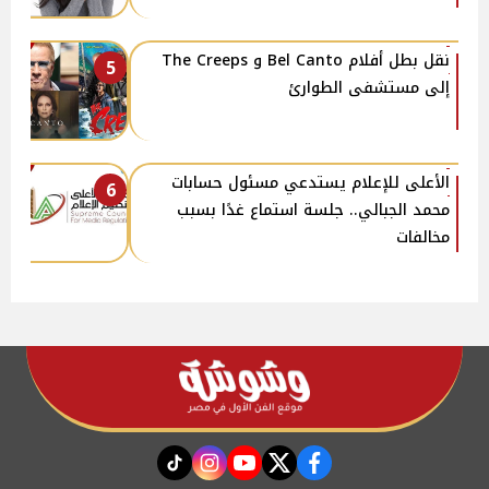
نقل بطل أفلام Bel Canto و The Creeps
5
إلى مستشفى الطوارئ
الأعلى للإعلام يستدعي مسئول حسابات
6
محمد الجبالي.. جلسة استماع غدًا بسبب
مخالفات
instagram
tiktok
youtube
twitter
facebook