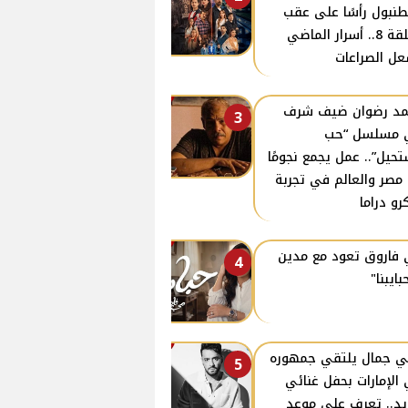
نبول رأسًا على عقب
الحلقة 8.. أسرار الماضي
ل الصراعات
د رضوان ضيف شرف
3
 مسلسل “حب
حيل”.. عمل يجمع نجومًا
مصر والعالم في تجربة
رو دراما
فاروق تعود مع مدين
4
بايبنا"
ي جمال يلتقي جمهوره
5
الإمارات بحفل غنائي
د.. تعرف على موعد