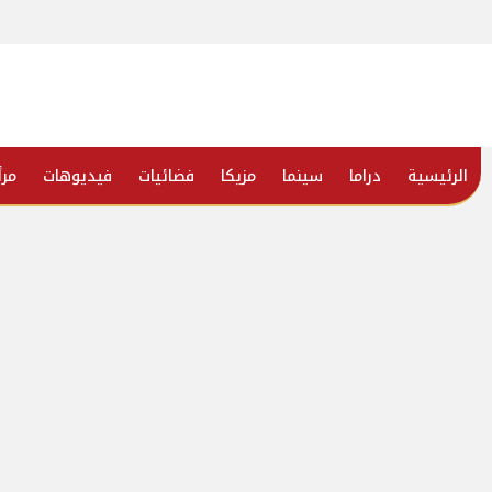
الرئيسية
دراما
سينما
مزيكا
فضائيات
فيديوهات
مرأ