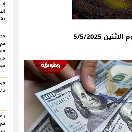
إسط
تشع
نين 5/5/2025
محم
في
مست
من 
ميك
مي 
بـ"ح
رام
في 
جدي