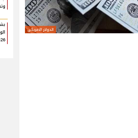
وتف
بشر
الدولار الامريكي
الو
026