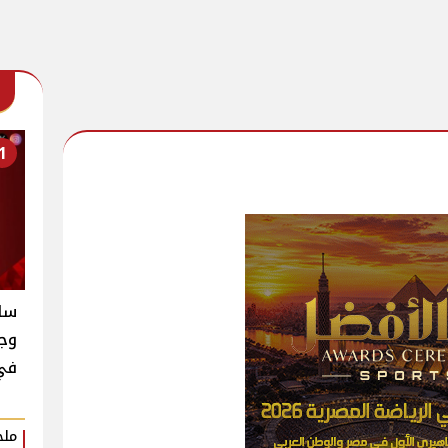
1
سام
وجن
في
ملخ