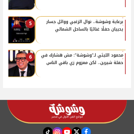
برعاية وشوشة.. نوال الزغبي ووائل جسار
5
يحييان حفلًا غنائيًا بالساحل الشمالي
محمود الليثي لـ"وشوشة": مش هشارك في
6
حفلة شيرين.. لكن معزوم زي باقي الناس