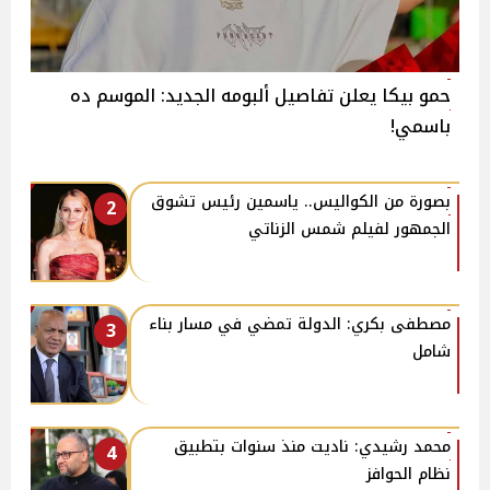
حمو بيكا يعلن تفاصيل ألبومه الجديد: الموسم ده
باسمي!
بصورة من الكواليس.. ياسمين رئيس تشوق
2
الجمهور لفيلم شمس الزناتي
مصطفى بكري: الدولة تمضي في مسار بناء
3
شامل
محمد رشيدي: ناديت منذ سنوات بتطبيق
4
نظام الحوافز