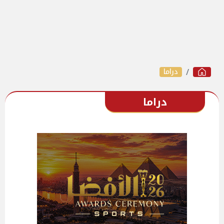
دراما
دراما