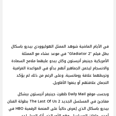
في الأيام الماضية شوهد الممثل الهوليوودي بيدرو باسكال
بطل فيلم "Gladiator 2" في موعد عشاء مع الممثلة
الأمريكية جينيفر أنيستون وكان يبدو عليهما ملامح السعادة
والانسجام ليخمن الجماهير أنهم بدأو في المواعدة الغرامية
وتربطهما علاقة رومانسية، وعلى الرغم من ذلك لم يؤكد
النجمان علاقتهم أو ينفوا الأقاويل.
وبحسب موقع Daily Mail ظهرت جينيفر أنيستون ببشكل
مفاجئ في المسلسل الجديد The Last Of Us 2 بطولة الفنان
بيدرو باسكال الذي يُعرض حالياً على المنصة الرقمية HBO في
أحدى حلقات المسلسل، وهو الأمر الذي أثار الجدل لدى