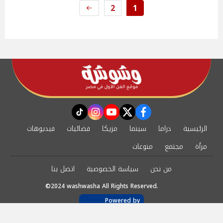
2
1
instagram
tiktok
youtube
twitter
facebook
الرئيسية
دراما
سينما
مزيكا
فضائيات
فيديوهات
مرأة
مجتمع
منوعات
من نحن
سياسة الخصوصية
اتصل بنا
©2024 washwasha All Rights Reserved.
Powered by