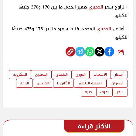
- تراوح سعر
الجمبري
صغير الحجم، ما بين 170 و370 جنيهًا
للكيلو.
- أما عن
الجمبري
المجمد، فثبت سعره ما بين 175 و475 جنيهًا
للكيلو.
شارك
أسعار
الاسماك
البورى
البلطى
الجمبري
المكرونة
الاسواق
الفيلية البلطى
الكابوريا
الدنيس
الوقار
سعر
تعرف
جنيه
الأكثر قراءة