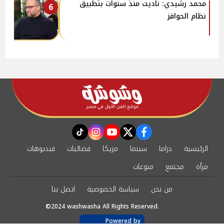
محمد رشيدي: ناديت منذ سنوات بتطبيق
6
نظام الحوافز
instagram
tiktok
youtube
twitter
facebook
الرئيسية
دراما
سينما
مزيكا
فضائيات
فيديوهات
مرأة
مجتمع
منوعات
من نحن
سياسة الخصوصية
اتصل بنا
©2024 washwasha All Rights Reserved.
Powered by