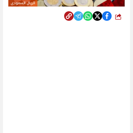
الريال السعودى
شارك