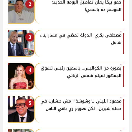
حمو بيكا يعلن تفاصيل ألبومه الجديد:
2
الموسم ده باسمي!
مصطفى بكري: الدولة تمضي في مسار بناء
3
شامل
بصورة من الكواليس.. ياسمين رئيس تشوق
4
الجمهور لفيلم شمس الزناتي
محمود الليثي لـ"وشوشة": مش هشارك في
5
حفلة شيرين.. لكن معزوم زي باقي الناس