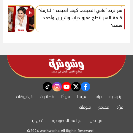
سر ترند أغاني الصيف.. كيف أصبحت "اللازمة"
6
كلمة السر لنجاح عمرو دياب وشيرين وأحمد
سعد؟
instagram
tiktok
youtube
twitter
facebook
الرئيسية
دراما
سينما
مزيكا
فضائيات
فيديوهات
مرأة
مجتمع
منوعات
من نحن
سياسة الخصوصية
اتصل بنا
©2024 washwasha All Rights Reserved.