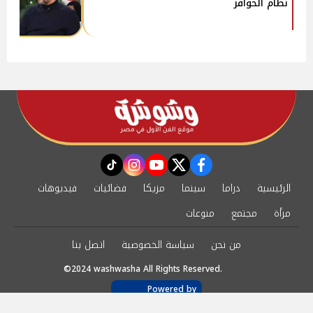
نظام الحوافز
instagram
tiktok
youtube
twitter
facebook
الرئيسية
دراما
سينما
مزيكا
فضائيات
فيديوهات
مرأة
مجتمع
منوعات
من نحن
سياسة الخصوصية
اتصل بنا
©2024 washwasha All Rights Reserved.
Powered by