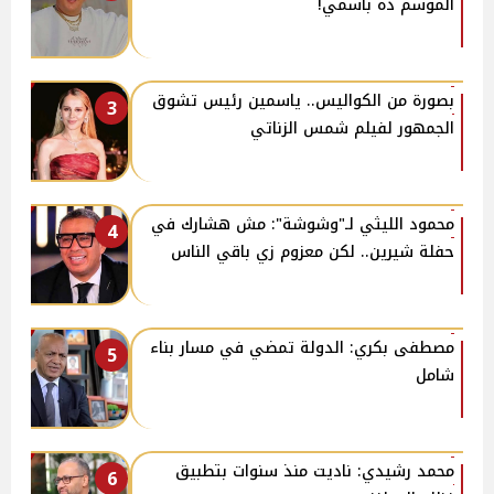
الموسم ده باسمي!
بصورة من الكواليس.. ياسمين رئيس تشوق
3
الجمهور لفيلم شمس الزناتي
محمود الليثي لـ"وشوشة": مش هشارك في
4
حفلة شيرين.. لكن معزوم زي باقي الناس
مصطفى بكري: الدولة تمضي في مسار بناء
5
شامل
محمد رشيدي: ناديت منذ سنوات بتطبيق
6