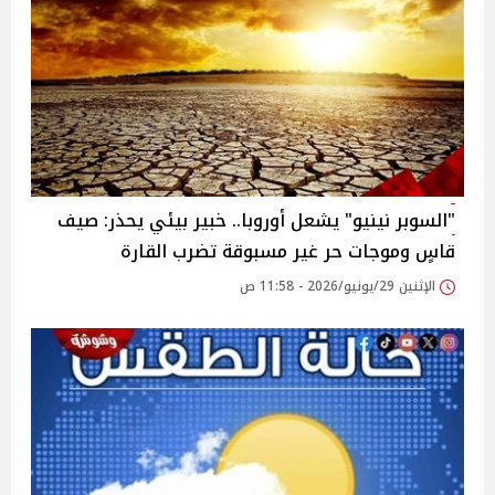
"السوبر نينيو" يشعل أوروبا.. خبير بيئي يحذر: صيف
قاسٍ وموجات حر غير مسبوقة تضرب القارة
الإثنين 29/يونيو/2026 - 11:58 ص