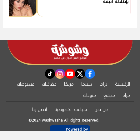
بإطلالة أنيقة
instagram
tiktok
youtube
twitter
facebook
الرئيسية
دراما
سينما
مزيكا
فضائيات
فيديوهات
مرأة
مجتمع
منوعات
من نحن
سياسة الخصوصية
اتصل بنا
©2024 washwasha All Rights Reserved.
Powered by