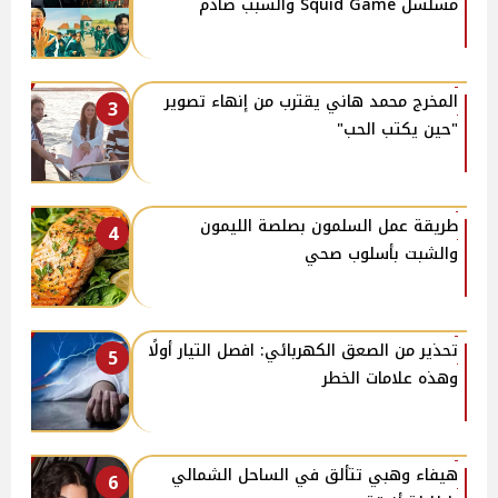
مسلسل Squid Game والسبب صادم
المخرج محمد هاني يقترب من إنهاء تصوير
3
"حين يكتب الحب"
طريقة عمل السلمون بصلصة الليمون
4
والشبت بأسلوب صحي
تحذير من الصعق الكهربائي: افصل التيار أولًا
5
وهذه علامات الخطر
هيفاء وهبي تتألق في الساحل الشمالي
6