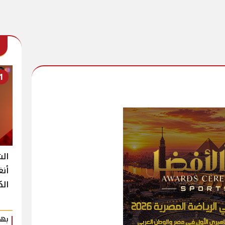
1
الش
أنغ
الك
بهي