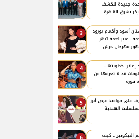
دة جديدة للكشف
بكر بشرق القاهرة
ان أسود وأكمام بورود
3
ة.. عبير نعمة تبهر
ور مهرجان جرش
 إعلان خطوبتها..
4
ومات قد لا تعرفها عن
 قورة
ف على مواعيد عرض أبرز
5
سلسلات الهندية
 النيكوتين.. كيف
6