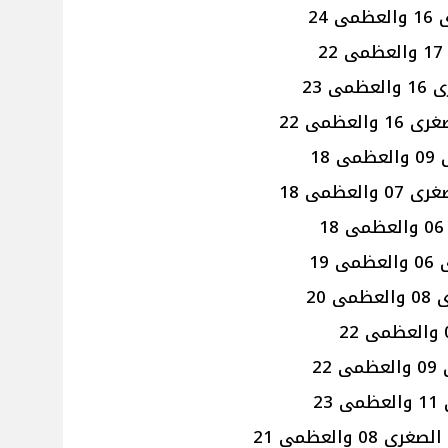
24
 23
عظمى 22
18
ظمى 18
19
20
2
2
 والعظمى 21