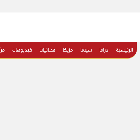
الرئيسية
دراما
سينما
مزيكا
فضائيات
فيديوهات
مرأ