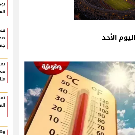
بوح
الم
فست
ليوم الأحد
ضخم
جمه
بعد
معل
ملك
تعر
الم
وهم