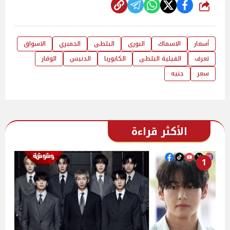
شارك
أسعار
الاسماك
البورى
البلطى
الجمبري
الاسواق
تعرف
الفيلية البلطى
الكابوريا
الدنيس
الوقار
سعر
جنيه
الأكثر قراءة
1