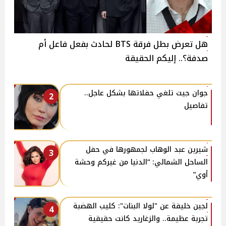
هل تعرض بطل فرقة BTS لحادث بفعل فاعل أم
صدفة؟.. إليكم الحقيقة
جوان جيت تلغي حفلاتها بشكل عاجل..
2
تفاصيل
شيرين عبد الوهاب لجمهورها في حفل
3
الساحل الشمالي: “الدنيا من غيركم وحشة
أوي”
لجين خليفة عن "لولا البنات": كليب الهضبة
4
تجربة عظيمة.. والزغاريد كانت حقيقية