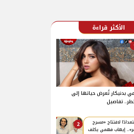
الأكثر قراءة
ي بدنيكار تُعرض حياتها إلى
طر.. تفاصيل
عدادًا لافتتاح «مسرح
2
».. إيهاب فهمي يكلف