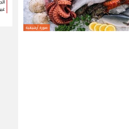
الج
غير
صورة أرشيفية