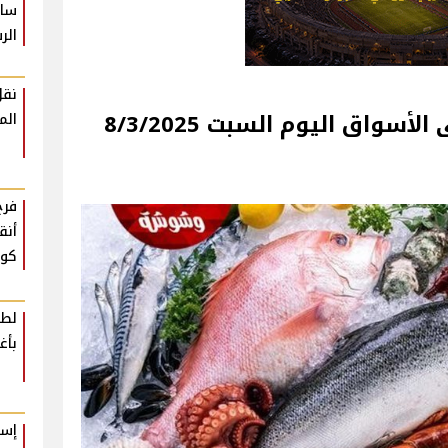
سام
الر
نقل
 السبت 8/3/2025
الم
فرح
أنق
كوم
لطي
بأغ
إسل