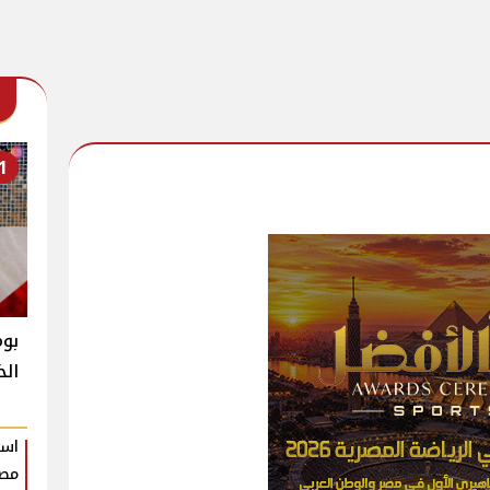
1
بوم
الخ
است
مصر