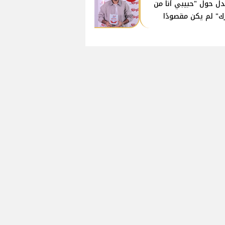
دل حول "حبيبي أنا من
ك" لم يكن مقصودًا