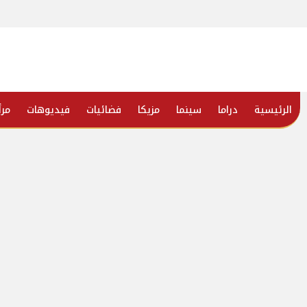
الرئيسية
دراما
سينما
مزيكا
فضائيات
فيديوهات
مرأ