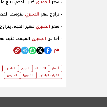
- سعر
الجمبري
كبير الحجم، يبلغ ما بين 510 و 570 جنيهًا
- تراوح سعر
الجمبري
متوسط الحجم، ما بين 380 و0
- سعر
الجمبري
صغير الحجم، يتراوح ما بين 160 و 360ج
- أما عن
الجمبري
المجمد، فثبت سعره ما بين 175 و
شارك
أسعار
الاسماك
البورى
البلطى
الفيلية البلطى
الكابوريا
الدنيس