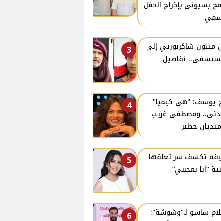
ح بسيوني بإخراج الحفل
سمي
 ميثون شاكربورتي إلى
3
ستشفى.. تفاصيل
 يوسف: "هي كيميا"
4
ذني.. ومصطفى غريب
يديان خطير
فة تكشف سر تعلقها
5
نية “أنا بعجبني”
ام ساسو لـ"وشوشة":
6