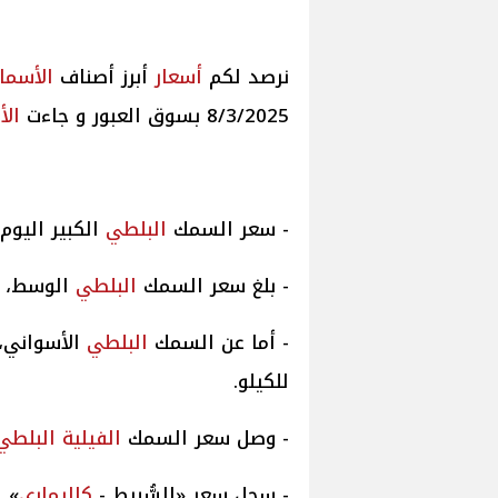
أسعار
أبرز أصناف
الأسما
8/3/2025 بسوق العبور و جاءت
الأ
- سعر السمك
البلطي
الكبير اليوم، يتراوح ما
- بلغ سعر السمك
البلطي
الوسط، ما بين 67 و 73
- أما عن السمك
البلطي
للكيلو.
- وصل سعر السمك
الفيلية البلطي
- سجل سعر «السُّبيط -
كاليماري
» ال