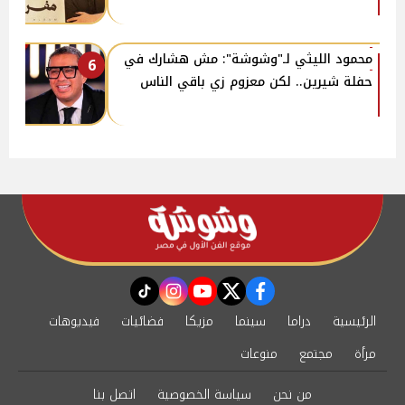
محمود الليثي لـ"وشوشة": مش هشارك في
6
حفلة شيرين.. لكن معزوم زي باقي الناس
instagram
tiktok
youtube
twitter
facebook
الرئيسية
دراما
سينما
مزيكا
فضائيات
فيديوهات
مرأة
مجتمع
منوعات
من نحن
سياسة الخصوصية
اتصل بنا