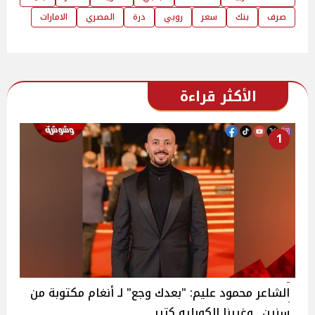
صرف
بنك
سعر
روبي
درة
المصري
الامارات
الأكثر قراءة
1
الشاعر محمود عليم: "بعدك وجع" لـ أنغام مكتوبة من
سنين.. وغيرنا الكوبليه كتير