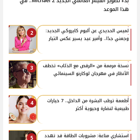
بدء تصوير الفيلم العالمي الجديد 2 Michael.. في
هذا الموعد
لميس الحديدي عن ألبوم كايروكي الجديد:
2
وجعني جدًا.. وأمير عيد يسير عكس التيار
نسخة مرممة من «الرقص مع الذئاب» تخطف
3
الأنظار في مهرجان لوكارنو السينمائي
أطعمة ترطب البشرة من الداخل.. 7 خيارات
4
طبيعية لنضارة وحيوية أكثر
استشاري مناعة: مشروبات الطاقة قد تهدد
5