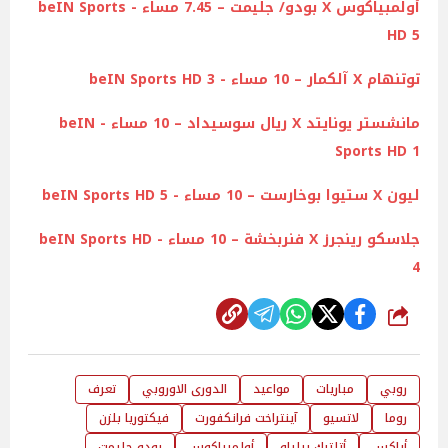
أولمبياكوس X بودو/ جليمت – 7.45 مساء - beIN Sports
HD 5
توتنهام X آلكمار – 10 مساء - beIN Sports HD 3
مانشستر يونايتد X ريال سوسيداد – 10 مساء - beIN
Sports HD 1
ليون X ستيوا بوخارست – 10 مساء - beIN Sports HD 5
جلاسكو رينجرز X فنربخشة – 10 مساء - beIN Sports HD
4
شارك
روبي
مباريات
مواعيد
الدورى الاوروبي
تعرف
روما
لاتسيو
آينتراخت فرانكفورت
فيكتوريا بلزن
أياكس
أتلتيك بيلباو
أولمبياكوس
بودو جليمت