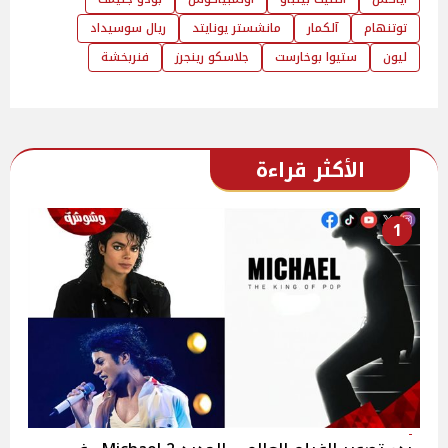
توتنهام
آلكمار
مانشستر يونايتد
ريال سوسيداد
ليون
ستيوا بوخارست
جلاسكو رينجرز
فنربخشة
الأكثر قراءة
1