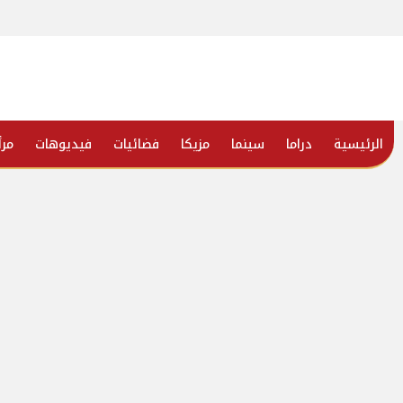
الرئيسية
دراما
سينما
مزيكا
فضائيات
فيديوهات
مرأ