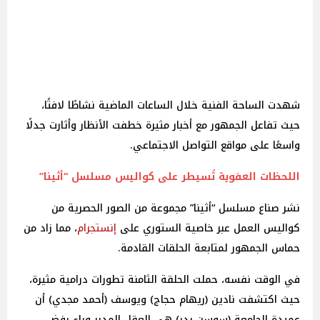
شهدت الساحة الفنية خلال الساعات الماضية نشاطًا لافتًا،
حيث تفاعل الجمهور مع أخبار مثيرة خطفت الأنظار وأثارت جدلًا
واسعًا على مواقع التواصل الاجتماعي.
اللحظات العفوية تُسيطر على كواليس مسلسل “أثينا”
نشر صناع مسلسل “أثينا” مجموعة من الصور الحصرية من
كواليس العمل عبر خاصية الستوري على
إنستجرام
، مما زاد من
حماس الجمهور لمتابعة الحلقات القادمة.
في الوقت نفسه، حملت الحلقة الثامنة تطورات درامية مثيرة،
حيث اكتشفت نادين (ريهام حجاج) ويوسف (أحمد مجدي) أن
عميدة الجامعة (سوسن بدر) هي العقل المدبر وراء رفض