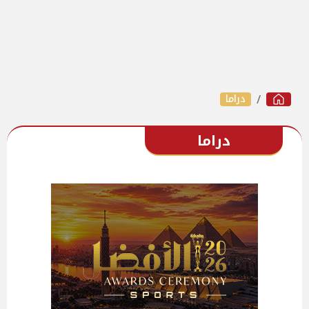
دراما
دراما