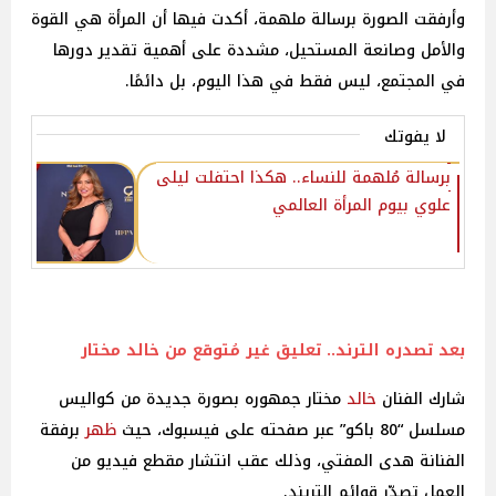
وأرفقت الصورة برسالة ملهمة، أكدت فيها أن المرأة هي القوة
والأمل وصانعة المستحيل، مشددة على أهمية تقدير دورها
في المجتمع، ليس فقط في هذا اليوم، بل دائمًا.
لا يفوتك
برسالة مُلهمة للنساء.. هكذا احتفلت ليلى
علوي بيوم المرأة العالمي
بعد تصدره الترند.. تعليق غير مُتوقع من
خالد
مختار
شارك الفنان
خالد
مختار جمهوره بصورة جديدة من كواليس
مسلسل “80 باكو” عبر صفحته على فيسبوك، حيث
ظهر
برفقة
الفنانة هدى المفتي، وذلك عقب انتشار مقطع فيديو من
العمل تصدّر قوائم التريند.