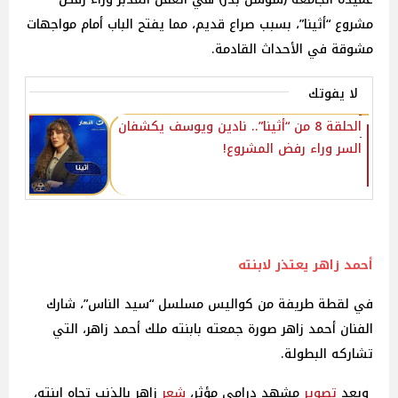
مشروع “أثينا”، بسبب صراع قديم، مما يفتح الباب أمام مواجهات
مشوقة في الأحداث القادمة.
لا يفوتك
الحلقة 8 من “أثينا”.. نادين ويوسف يكشفان
السر وراء رفض المشروع!‎
أحمد زاهر يعتذر لابنته
في لقطة طريفة من كواليس مسلسل “سيد الناس”، شارك
الفنان أحمد زاهر صورة جمعته بابنته ملك أحمد زاهر، التي
تشاركه البطولة.
وبعد
تصوير
مشهد درامي مؤثر،
شعر
زاهر بالذنب تجاه ابنته،