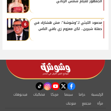
الجمهور لفيلم شمس الزناتي
محمود الليثي لـ"وشوشة": مش هشارك في
6
حفلة شيرين.. لكن معزوم زي باقي الناس
instagram
tiktok
youtube
twitter
facebook
الرئيسية
دراما
سينما
مزيكا
فضائيات
فيديوهات
مرأة
مجتمع
منوعات