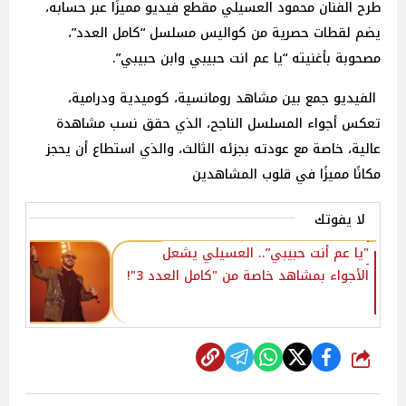
طرح الفنان محمود العسيلي مقطع فيديو مميزًا عبر حسابه،
يضم لقطات حصرية من كواليس مسلسل “كامل العدد”،
مصحوبة بأغنيته “يا عم انت حبيبي وابن حبيبي”.
الفيديو جمع بين مشاهد رومانسية، كوميدية ودرامية،
تعكس أجواء المسلسل الناجح، الذي حقق نسب مشاهدة
عالية، خاصة مع عودته بجزئه الثالث، والذي استطاع أن يحجز
مكانًا مميزًا في قلوب المشاهدين
لا يفوتك
"يا عم أنت حبيبي”.. العسيلي يشعل
الأجواء بمشاهد خاصة من "كامل العدد 3"!‎
شارك