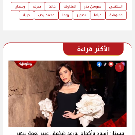
الحلانجي
سوسن بدر
العتاولة
خالد
صرف
رمضان
وشوشة
دراما
تصوير
روما
محمد رجب
جربة
الأكثر قراءة
1
فستان أسود وأكمام بورود ضخمة.. عبير نعمة تبهر