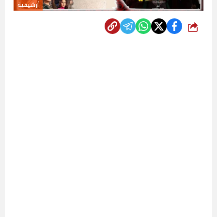
أرشيفية
شارك