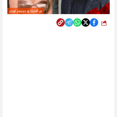
بن أفليك و جينيفر لوبيز
شارك