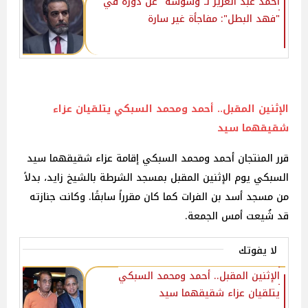
أحمد عبد العزيز لـ"وشوشة" عن دوره في
"فهد البطل": مفاجأة غير سارة
الإثنين المقبل.. أحمد ومحمد السبكي يتلقيان عزاء
شقيقهما سيد
قرر المنتجان أحمد ومحمد السبكي إقامة عزاء شقيقهما سيد
السبكي يوم الإثنين المقبل بمسجد الشرطة بالشيخ زايد، بدلاً
من مسجد أسد بن الفرات كما كان مقرراً سابقًا. وكانت جنازته
قد شُيعت أمس الجمعة.
لا يفوتك
الإثنين المقبل.. أحمد ومحمد السبكي
يتلقيان عزاء شقيقهما سيد