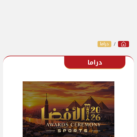
دراما
دراما