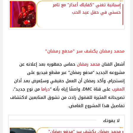
إسبانية تغني "كفاياك أعذار" مع تامر
حسني في حفل عيد الحب‎
محمد رمضان
يكشف سر "مدفع رمضان"
أشعل الفنان
محمد رمضان
حماس جمهوره بعد إعلانه عن
مشروعه الجديد “مدفع رمضان” عبر مقطع فيديو على
إنستجرام، وأكد رمضان أن العمل حقيقي وسيُعرض بعد أذان
المغرب
على قناة DMC، واصفًا إياه بأنه “
دراما
من نوع جديد”،
تصريحاته المثيرة للفضول زادت من تشوق المتابعين لاكتشاف
تفاصيل هذا المشروع الغامض.
لا يفوتك
محمد رمضان يكشف سر "مدفع رمضان"