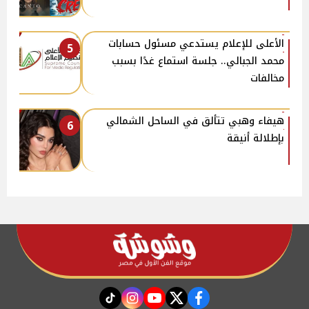
الأعلى للإعلام يستدعي مسئول حسابات
5
محمد الجبالي.. جلسة استماع غدًا بسبب
مخالفات
هيفاء وهبي تتألق في الساحل الشمالي
6
بإطلالة أنيقة
instagram
tiktok
youtube
twitter
facebook