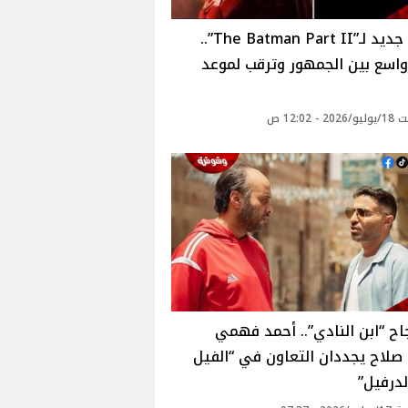
تأجيل جديد لـ”The Batman Part II”..
اسع بين الجمهور وترقب لموعد
 - 12:02 ص
اح “ابن النادي”.. أحمد فهمي
صلاح يجددان التعاون في “الفيل
درفيل”