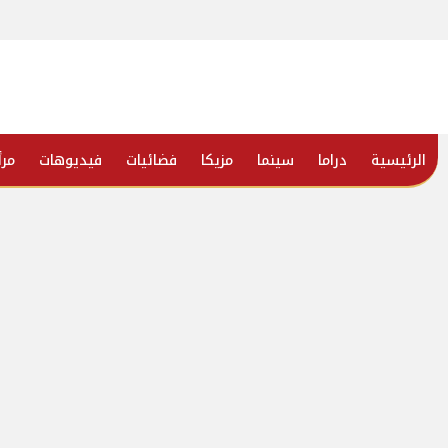
الرئيسية
دراما
سينما
مزيكا
فضائيات
فيديوهات
مرأ