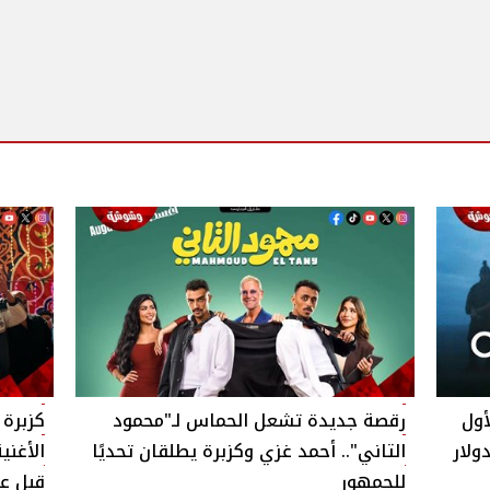
الأول
رقصة جديدة تشعل الحماس لـ"محمود
كزبرة 
التاني".. أحمد غزي وكزبرة يطلقان تحديًا
الأغني
للجمهور
قبل ع