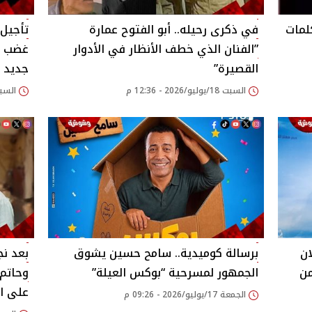
لمات
في ذكرى رحيله.. أبو الفتوح عمارة
”الفنان الذي خطف الأنظار في الأدوار
غضب و
القصيرة”
جديد
السبت 18/يوليو/2026 - 12:36 م
السبت 18/يوليو/2026
ان
برسالة كوميدية.. سامح حسين يشوق
بعد نج
من
الجمهور لمسرحية “بوكس العيلة”
وحاتم 
على ال
الجمعة 17/يوليو/2026 - 09:26 م