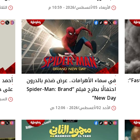
الأربعاء 05/أغسطس/2026 - 10:59 م
الثلاثاء 04/أغسطس/026
فين ديزل يشوق جمهور “Fast Forever”:
في سماء الأهرامات.. عرض ضخم بالدرون
أحمد 
احتفالًا بطرح فيلم “Spider-Man: Brand
على حس
New Day”
السبت 01/أغسطس/2026
الأحد 02/أغسطس/2026 - 12:06 ص