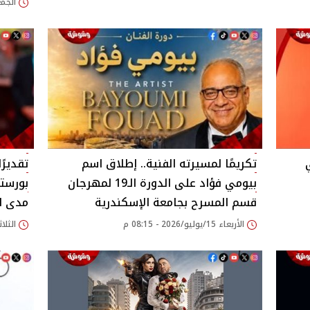
الجمعة 17/يوليو/026
تكريمًا لمسيرته الفنية.. إطلاق اسم
بيومي فؤاد على الدورة الـ19 لمهرجان
بورستي
قسم المسرح بجامعة الإسكندرية
مدى ال
الأربعاء 15/يوليو/2026 - 08:15 م
الثلاثاء 14/يوليو/026