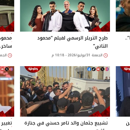
طرح الإعلان الرسمي لفيلم “Mutiny”..
طرح التريلر الرسمي لفيلم “محمود
محمود 
التاني”
ساخر..
الجمعة 31/يوليو/2026 - 10:18 م
الجمعة 31/يوليو/026
ن
تشييع جثمان والد تامر حسني في جنازة
تغيير 