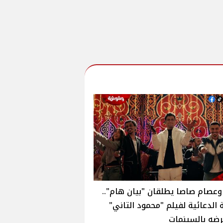
وعصام صاصا يطلقان "بيان هام"..
ة الدعائية لفيلم "محمود التاني"
رضه بالسينمات