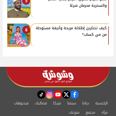
5
والسخرية محرمان شرعًا
كيف تختارين إطلالة مريحة وأنيقة مستوحاة
6
من مي كساب؟
instagram
tiktok
youtube
twitter
facebook
الرئيسية
دراما
سينما
مزيكا
فضائيات
فيديوهات
مرأة
مجتمع
منوعات