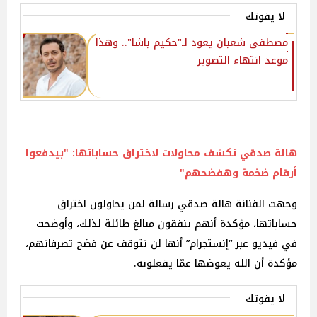
لا يفوتك
مصطفى شعبان يعود لـ"حكيم باشا".. وهذا
موعد انتهاء التصوير
هالة صدقي تكشف محاولات لاختراق حساباتها: "بيدفعوا
أرقام ضخمة وهفضحهم"
وجهت الفنانة هالة صدقي رسالة لمن يحاولون اختراق
حساباتها، مؤكدة أنهم ينفقون مبالغ طائلة لذلك، وأوضحت
في فيديو عبر “إنستجرام” أنها لن تتوقف عن فضح تصرفاتهم،
مؤكدة أن الله يعوضها عمّا يفعلونه.
لا يفوتك