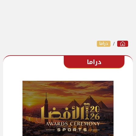
دراما
دراما