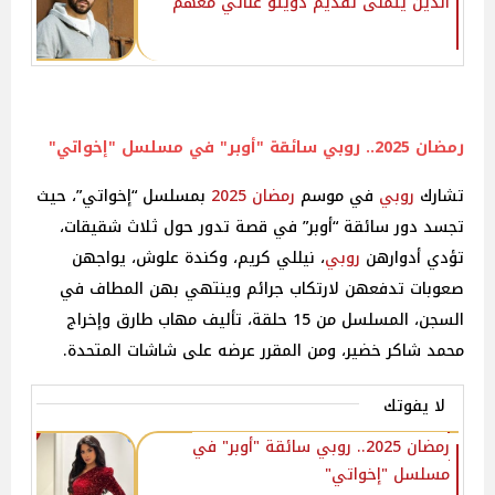
الذين يتمنى تقديم دويتو غنائي معهم
رمضان 2025
..
روبي
سائقة "أوبر" في مسلسل "إخواتي"
تشارك
روبي
في موسم
رمضان 2025
بمسلسل “إخواتي”، حيث
تجسد دور سائقة “أوبر” في قصة تدور حول ثلاث شقيقات،
تؤدي أدوارهن
روبي
، نيللي كريم، وكندة علوش، يواجهن
صعوبات تدفعهن لارتكاب جرائم وينتهي بهن المطاف في
السجن، المسلسل من 15 حلقة، تأليف مهاب طارق وإخراج
محمد شاكر خضير، ومن المقرر عرضه على شاشات المتحدة.
لا يفوتك
رمضان 2025.. روبي سائقة "أوبر" في
مسلسل "إخواتي"