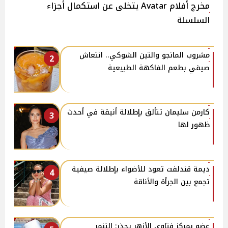
مخرج أفلام Avatar يتخلى عن استكمال أجزاء
السلسلة
مشروب المانجو والتين الشوكي.. انتعاش
2
صيفي بطعم الفاكهة الطبيعية
كارمن سليمان تتألق بإطلالة أنيقة في أحدث
3
ظهور لها
ديمة قندلفت تعود للأضواء بإطلالة صيفية
4
تجمع بين الجرأة والأناقة
عضو بمركز فتاوى الأزهر يحذر: التنمر