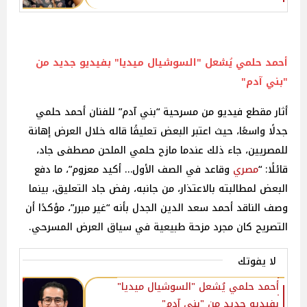
أحمد حلمي يُشعل "السوشيال ميديا" بفيديو جديد من
"بني آدم"
أثار مقطع فيديو من مسرحية “بني آدم” للفنان أحمد حلمي
جدلًا واسعًا، حيث اعتبر البعض تعليقًا قاله خلال العرض إهانة
للمصريين، جاء ذلك عندما مازح حلمي الملحن مصطفى جاد،
قائلًا: “
مصري
وقاعد في الصف الأول… أكيد معزوم”، ما دفع
البعض لمطالبته بالاعتذار، من جانبه، رفض جاد التعليق، بينما
وصف الناقد أحمد سعد الدين الجدل بأنه “غير مبرر”، مؤكدًا أن
التصريح كان مجرد مزحة طبيعية في سياق العرض المسرحي.
لا يفوتك
أحمد حلمي يُشعل "السوشيال ميديا"
بفيديو جديد من "بني آدم"