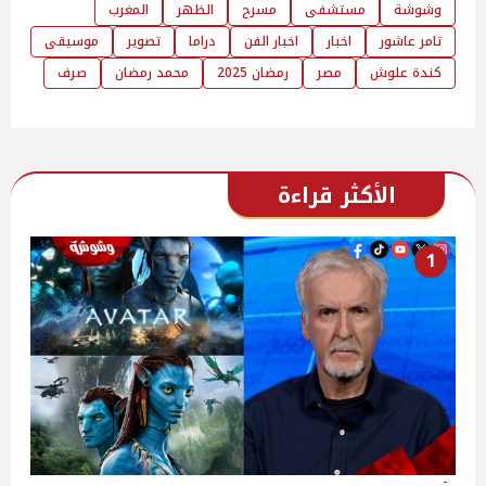
وشوشة
مستشفى
مسرح
الظهر
المغرب
تامر عاشور
اخبار
اخبار الفن
دراما
تصوير
موسيقى
كندة علوش
مصر
رمضان 2025
محمد رمضان
صرف
الأكثر قراءة
1