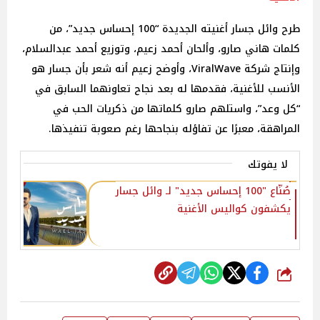
طرح وائل جسار أغنيته الجديدة “100 إحساس جديد”، من
كلمات هاني صارو، وألحان أحمد زعيم، وتوزيع أحمد عبدالسلام،
وإنتاج شركة ViralWave، وأوضح زعيم أنه شعر بأن جسار هو
الأنسب للأغنية، فقدمها له بعد نجاح تعاونهما السابق في
“كل وعد”، واستلهم صارو كلماتها من ذكريات الحب في
المراهقة، معبرًا عن تفاؤله بنجاحها رغم صعوبة تنفيذها.
لا يفوتك
صُنّاع "100 إحساس جديد" لـ وائل جسار
يكشفون كواليس الأغنية
شارك