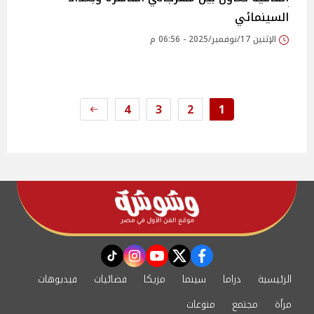
السينمائي
الإثنين 17/نوفمبر/2025 - 06:56 م
4
3
2
1
instagram
tiktok
youtube
twitter
facebook
الرئيسية
دراما
سينما
مزيكا
فضائيات
فيديوهات
مرأة
مجتمع
منوعات