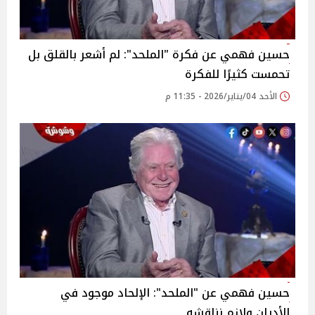
حسين فهمي عن فكرة "الملحد": لم أشعر بالقلق بل
تحمست كثيرًا للفكرة
الأحد 04/يناير/2026 - 11:35 م
حسين فهمي عن "الملحد": الإلحاد موجود في
الأديان ولازم نناقشه