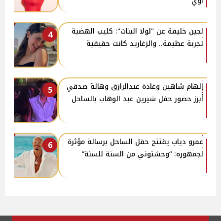
أوي”
لجين خليفة عن "لولا البنات": كليب الهضبة
4
تجربة عظيمة.. والزغاريد كانت حقيقية
إلهام شاهين وغادة عبدالرازق وهالة صدقي
5
أبرز حضور حفل شيرين عبد الوهاب بالساحل
عمرو دياب يفتتح حفل الساحل برسالة مؤثرة
6
لجمهوره: “وحشتوني من السنة للسنة”