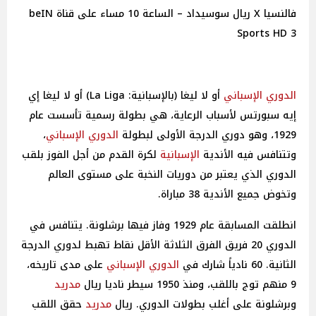
فالنسيا X ريال سوسيداد – الساعة 10 مساء على قناة beIN
Sports HD 3
الدوري الإسباني
أو لا ليغا (بالإسبانية: La Liga)‏ أو لا ليغا إي
إيه سبورتس لأسباب الرعاية، هي بطولة رسمية تأسست عام
1929، وهو دوري الدرجة الأولى لبطولة
الدوري الإسباني
،
وتتنافس فيه الأندية
الإسبانية
لكرة القدم من أجل الفوز بلقب
الدوري الذي يعتبر من دوريات النخبة على مستوى العالم
وتخوض جميع الأندية 38 مباراة.
انطلقت المسابقة عام 1929 وفاز فيها برشلونة. يتنافس في
الدوري 20 فريق الفرق الثلاثة الأقل نقاط تهبط لدوري الدرجة
الثانية. 60 نادياً شارك في
الدوري الإسباني
على مدى تاريخه،
9 منهم توج باللقب، ومنذ 1950 سيطر ناديا ريال
مدريد
وبرشلونة على أغلب بطولات الدوري. ريال
مدريد
حقق اللقب