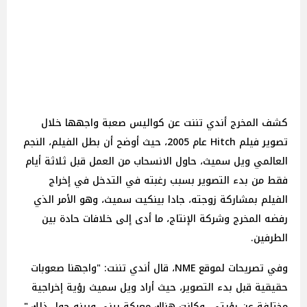
كشف المخرج أندي تننت عن كواليس صعبة واجهها خلال
تصوير فيلم Hitch عام 2005، حيث أوضح أن بطل الفيلم، النجم
العالمي ويل سميث، حاول الانسحاب من العمل قبل ثلاثة أيام
فقط من بدء التصوير بسبب رغبته في التدخل في إخراج
الفيلم بمشاركة زوجته، جادا بينكيت سميث، وهو الأمر الذي
رفضه المخرج وشركة الإنتاج، ما أدى إلى خلافات حادة بين
الطرفين.
وفي تصريحات لموقع NME، قال أندي تننت: "واجهنا صعوبات
حقيقية قبل بدء التصوير، حيث أراد ويل سميث رؤية إخراجية
مختلفة عن رؤيتي، وكانت هناك معركة بيني وبينه حول ذلك."