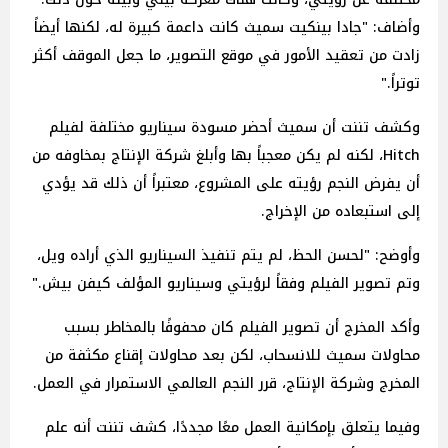
وأضاف: "جادا بينكيت سميث كانت داعمة كبيرة له، لكنها أيضاً
زادت من تعقيد الأمور في موقع التصوير، ما جعل الموقف أكثر
توتراً."
وكشف تننت أن سميث أحضر مسودة سيناريو مختلفة لفيلم
Hitch، لكنه لم يكن معجباً بها وأبلغ شركة الإنتاج بمخاوفه من
أن يفرض النجم رؤيته على المشروع، معتبراً أن ذلك قد يؤدي
إلى استبعاده من الإخراج.
وأوضح: "لحسن الحظ، لم يتم تنفيذ السيناريو الذي أراده ويل،
وتم تصوير الفيلم وفقاً لرؤيتي وسيناريو المؤلف كيفن بيش."
وأكد المخرج أن تصوير الفيلم كان محفوفًا بالمخاطر بسبب
محاولات سميث للانسحاب، لكن بعد محاولات إقناع مكثفة من
المخرج وشركة الإنتاج، قرر النجم العالمي الاستمرار في العمل.
وفيما يتعلق بإمكانية العمل معًا مجددًا، كشف تننت أنه علم