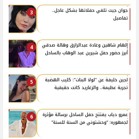
جوان جيت تلغي حفلاتها بشكل عاجل..
3
تفاصيل
إلهام شاهين وغادة عبدالرازق وهالة صدقي
4
أبرز حضور حفل شيرين عبد الوهاب بالساحل
لجين خليفة عن "لولا البنات": كليب الهضبة
5
تجربة عظيمة.. والزغاريد كانت حقيقية
عمرو دياب يفتتح حفل الساحل برسالة مؤثرة
6
لجمهوره: “وحشتوني من السنة للسنة”