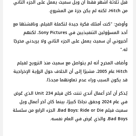
قبل ثلاثة أشهر فقط أن ويل سميث يعمل على الجزء الثاني
من Hitch، لكنه لم يكن جزءً من المشروع.
وأوضح: "كنت أمتلك فكرة جيدة لتكملة الفيلم، وناقشتها مع
أحد المسؤولين التنفيذيين في Sony Pictures، لكنهم
أخبروني أن سميث يعمل على الجزء الثاني ولا يريدني مخرجًا
له."
وأضاف المخرج أنه لم يتواصل مع سميث منذ الترويج لفيلم
Hitch عام 2005، مشيرًا إلى أن الخلاف حول الرؤية الإخراجية
قد يكون السبب وراء عدم تعاونهما مجددًا.
يُذكر أن آخر أعمال أندي تننت كان فيلم Unit 234 الذي عُرض
في عام 2024 وحقق نجاحًا كبيرًا، بينما كان آخر أعمال ويل
سميث فيلم Bad Boys: Ride or Die، الجزء الرابع من سلسلة
Bad Boys، والذي عُرض في العام نفسه.