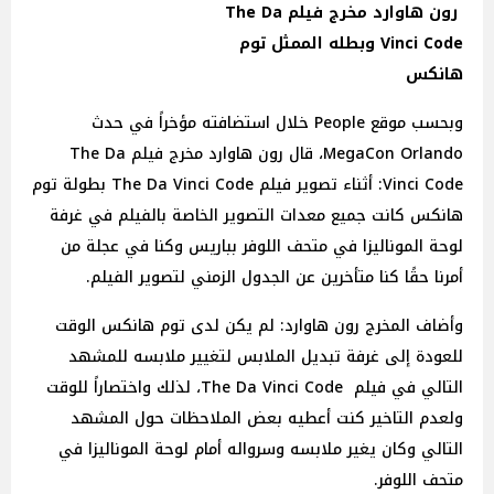
رون هاوارد مخرج فيلم The Da
Vinci Code وبطله الممثل توم
هانكس
وبحسب موقع People خلال استضافته مؤخراً في حدث
MegaCon Orlando، قال رون هاوارد مخرج فيلم The Da
Vinci Code: أثناء تصوير فيلم The Da Vinci Code بطولة توم
هانكس كانت جميع معدات التصوير الخاصة بالفيلم في غرفة
لوحة الموناليزا في متحف اللوفر بباريس وكنا في عجلة من
أمرنا حقًا كنا متأخرين عن الجدول الزمني لتصوير الفيلم.
وأضاف المخرج رون هاوارد: لم يكن لدى توم هانكس الوقت
للعودة إلى غرفة تبديل الملابس لتغيير ملابسه للمشهد
التالي في فيلم The Da Vinci Code، لذلك واختصاراً للوقت
ولعدم التاخير كنت أعطيه بعض الملاحظات حول المشهد
التالي وكان يغير ملابسه وسرواله أمام لوحة الموناليزا في
متحف اللوفر.