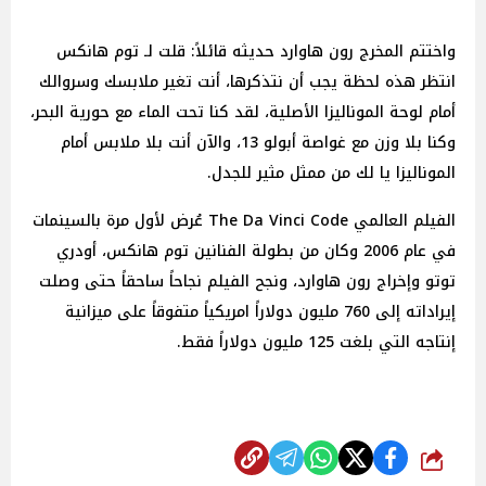
واختتم المخرج رون هاوارد حديثه قائلاً: قلت لـ توم هانكس
انتظر هذه لحظة يجب أن نتذكرها، أنت تغير ملابسك وسروالك
أمام لوحة الموناليزا الأصلية، لقد كنا تحت الماء مع حورية البحر،
وكنا بلا وزن مع غواصة أبولو 13، والآن أنت بلا ملابس أمام
الموناليزا يا لك من ممثل مثير للجدل.
الفيلم العالمي The Da Vinci Code عُرض لأول مرة بالسينمات
في عام 2006 وكان من بطولة الفنانين توم هانكس، أودري
توتو وإخراج رون هاوارد، ونجح الفيلم نجاحاً ساحقاً حتى وصلت
إيراداته إلى 760 مليون دولاراً امريكياً متفوقاً على ميزانية
إنتاجه التي بلغت 125 مليون دولاراً فقط.
شارك