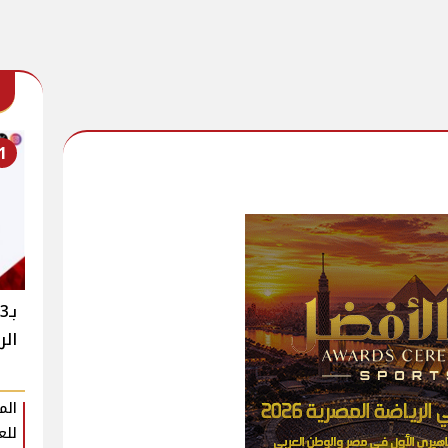
1
ب
الر
الم
للع