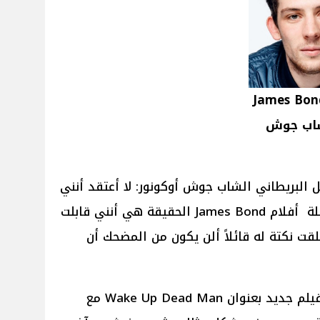
ال كريج بطل سلسلة أفلام James Bond
شاب جوش
Deadl قال الممثل البريطاني الشاب جوش أوكونور: لا أعتقد أنني
سأكون بطل الجزء الجديد من سلسلة أفلام James Bond الحقيقة هي أنني قابلت
طلقت نكتة له قائلاً ألن يكون من المضحك أن
وأضاف جوش أوكونور: أشارك في فيلم جديد بعنوان Wake Up Dead Man مع