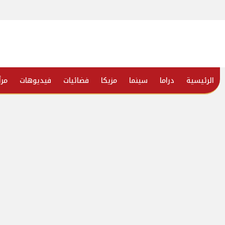
الرئيسية
دراما
سينما
مزيكا
فضائيات
فيديوهات
مرأ