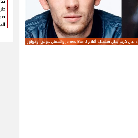
​ند
طري
صو
الج
دانيال كريج بطل سلسلة أفلام James Bond والممثل جوش أوكونور