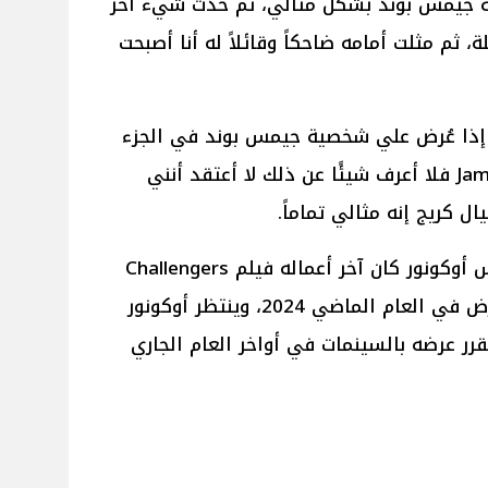
ية جيمس بوند بشكل مثالي، ثم حدث شيء آخر
ثم مثلت أمامه ضاحكاً وقائلاً له أنا أصبحت
: إذا عُرض علي شخصية جيمس بوند في الجزء
الجديد من سلسلة أفلام James Bond فلا أعرف شيئًا عن ذلك لا أعتقد أنني
 كريج إنه مثالي تماماً.
يُذكر أنه على الصعيد الفني لـ جوش أوكونور كان آخر أعماله فيلم Challengers
بطولته مع الممثلة زيندايا الذي عُرض في العام الماضي 2024، وينتظر أوكونور
لمه الجديد Rebuilding المُقرر عرضه بالسينمات في أواخر العام الجاري