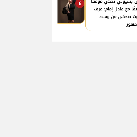
ى بسيوني تحكي موقفًا
6
فًا مع عادل إمام: عرف
ت ضحكي من وسط
مهور