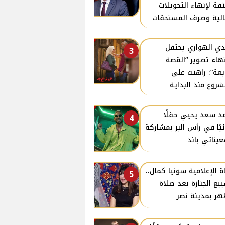
فة لإنهاء التحويلات
الية وصرف المستحقات
ي الهواري يحتفل
3
تهاء تصوير “القصة
ابعة”: راهنت على
شروع منذ البداية
د سعد يحيي حفلًا
4
ئيًا في رأس البر بمشاركة
يناتي باند
ة الإعلامية سونيا كمال..
5
يع الجنازة بعد صلاة
هر بمدينة نصر