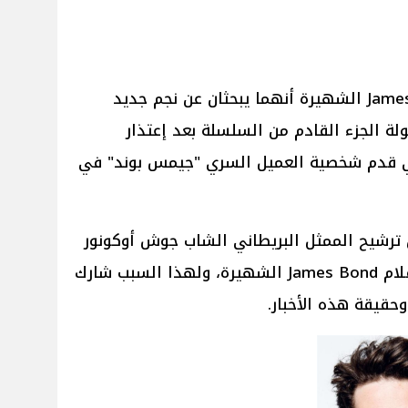
أكد منتجي سلسلة أفلام James Bond الشهيرة أنهما يبحثان عن نجم جديد
ة الجزء القادم من السلسلة بعد إعتذار
لذي قدم شخصية العميل السري "جيمس بوند" في
 ترشيح الممثل البريطاني الشاب جوش أوكونور
لبطولة الجزء الجديد من سلسلة أفلام James Bond الشهيرة، ولهذا السبب شارك
وحقيقة هذه الأخبار.