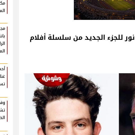
مكث
الم
مجد
ر للجزء الجديد من سلسلة أفلام
بان
الر
الم
أحم
غنا
تسع
وفا
تشي
الظ