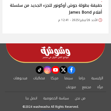
حقيقة بطولة جوش أوكونور للجزء الجديد من سلسلة
أفلام James Bond
الأحد 26/يناير/2025 - 12:41 م
instagram
tiktok
youtube
twitter
facebook
الرئيسية
دراما
سينما
مزيكا
فضائيات
فيديوهات
مرأة
مجتمع
منوعات
من نحن
سياسة الخصوصية
اتصل بنا
©2024 washwasha All Rights Reserved.