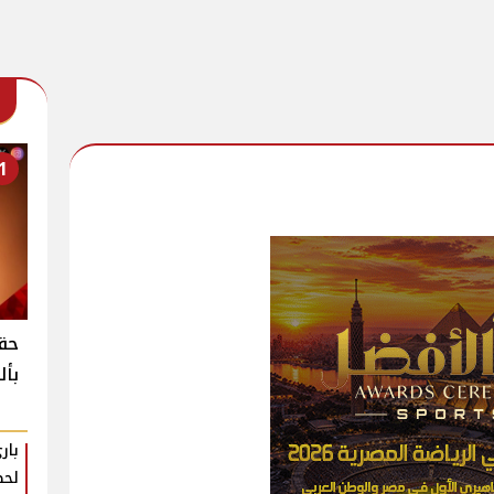
1
حقي
بأل
بار
لحظ