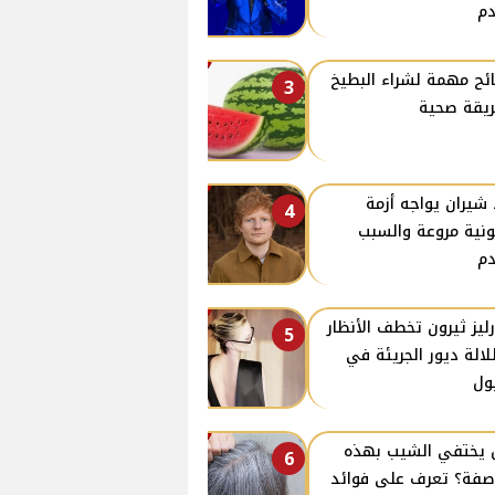
م
ئح مهمة لشراء البطيخ
3
يقة صحية
 شيران يواجه أزمة
4
ونية مروعة والسبب
م
ليز ثيرون تخطف الأنظار
5
لالة ديور الجريئة في
ول
يختفي الشيب بهذه
6
صفة؟ تعرف على فوائد