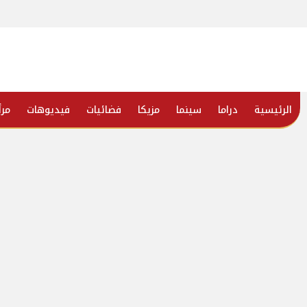
الرئيسية
دراما
سينما
مزيكا
فضائيات
فيديوهات
مرأ