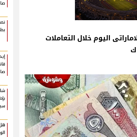
صاد
نصا
بطر
اراتى اليوم خلال التعاملات
ك
إيد
قان
صاد
شار
بإط
سي
هل 
الو