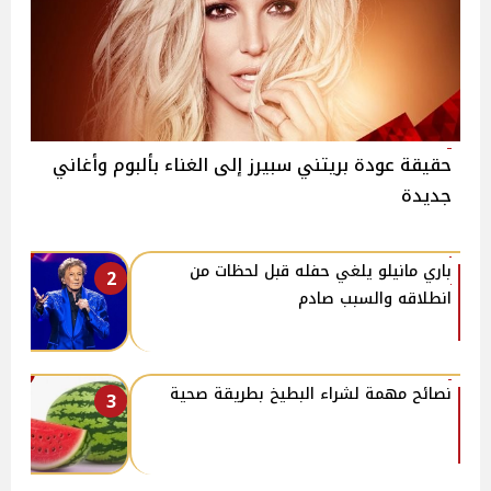
حقيقة عودة بريتني سبيرز إلى الغناء بألبوم وأغاني
جديدة
باري مانيلو يلغي حفله قبل لحظات من
2
انطلاقه والسبب صادم
نصائح مهمة لشراء البطيخ بطريقة صحية
3