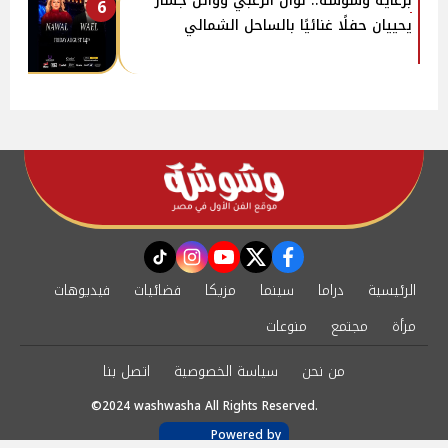
برعاية وشوشة.. نوال الزغبي ووائل جسار
6
يحييان حفلًا غنائيًا بالساحل الشمالي
instagram
tiktok
youtube
twitter
facebook
الرئيسية
دراما
سينما
مزيكا
فضائيات
فيديوهات
مرأة
مجتمع
منوعات
من نحن
سياسة الخصوصية
اتصل بنا
©2024 washwasha All Rights Reserved.
Powered by