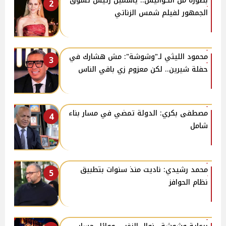
بصورة من الكواليس.. ياسمين رئيس تشوق
2
الجمهور لفيلم شمس الزناتي
محمود الليثي لـ"وشوشة": مش هشارك في
3
حفلة شيرين.. لكن معزوم زي باقي الناس
مصطفى بكري: الدولة تمضي في مسار بناء
4
شامل
محمد رشيدي: ناديت منذ سنوات بتطبيق
5
نظام الحوافز