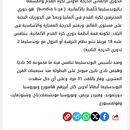
الدوري الألماني الدرجة الأولى لكرة القدم والمُسماة
بـالبوندسليغا (تُلفظ بالألمانية: [ˈbʊndəsˌliːɡa] هو دوري
المحترفين لكرة القدم في ألمانيا ويعدّ من الدوريات النخبة
على مستوى العالم. ويعتبر الدرجة الممتازة والأساسية في
البلاد، لكونه قمة أنظمة دوري كرة القدم الألمانية. يتنافس
عليه 18 فريقا تتبع نظام الترقية أو النزول مع بوندسليغا 2
(دوري الدرجة الثانية) .
ومنذ تأسيس البوندسليغا تنافس فيه ما مجموعه 50 ناديًا.
وهيمن نادي بايرن ميونخ على البطولة منذ سبعينات القرن
العشرين، وفاز باللقب 31 مرة. وعلى أي حال شهدت
البوندسليغا أبطالاً آخرين كان أبرزهم هامبورغ وبوروسيا
دورتموند، وفيردر بريمن، وبوروسيا مونشنغلادباخ، وشتوتغارت
وفولفسبورغ.
شارك