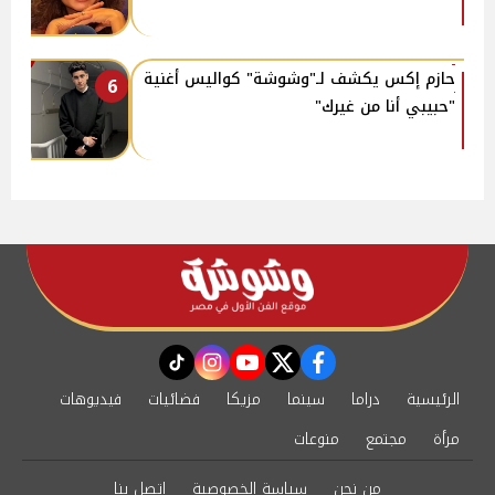
حازم إكس يكشف لـ"وشوشة" كواليس أغنية
6
"حبيبي أنا من غيرك"
instagram
tiktok
youtube
twitter
facebook
الرئيسية
دراما
سينما
مزيكا
فضائيات
فيديوهات
مرأة
مجتمع
منوعات
من نحن
سياسة الخصوصية
اتصل بنا