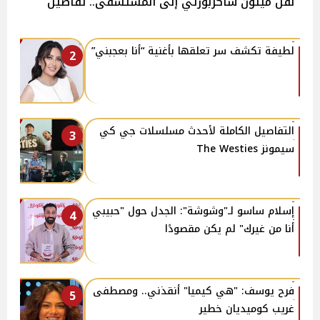
نقل ميثون شاكربورتي إلى المستشفى.. تفاصيل
لطيفة تكشف سر تعلقها بأغنية “أنا بعجبني”
2
التفاصيل الكاملة لأحدث مسلسلات جي كي
3
سيمونز The Westies
إسلام ساسو لـ"وشوشة": الجدل حول "حبيبي
4
أنا من غيرك" لم يكن مقصودًا
فرح يوسف: "هي كيميا" أنقذني.. ومصطفى
5
غريب كوميديان خطير