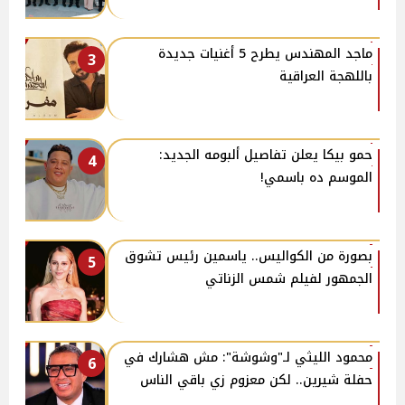
ماجد المهندس يطرح 5 أغنيات جديدة
3
باللهجة العراقية
حمو بيكا يعلن تفاصيل ألبومه الجديد:
4
الموسم ده باسمي!
بصورة من الكواليس.. ياسمين رئيس تشوق
5
الجمهور لفيلم شمس الزناتي
محمود الليثي لـ"وشوشة": مش هشارك في
6
حفلة شيرين.. لكن معزوم زي باقي الناس