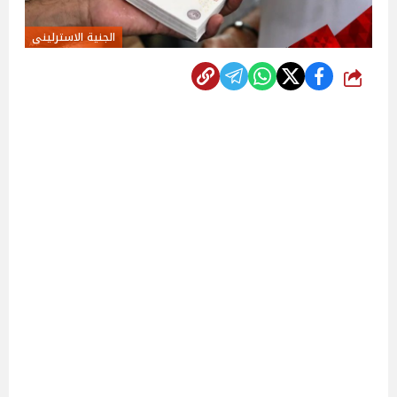
الجنية الاسترلينى
شارك