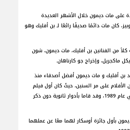
دة على مات ديمون خلال الأشهر العديدة
ز، كان مات دائمًا صديقًا رائعًا لـ بن أفليك وهو
جديد RIP من بطولة كلاً من الفنانين بن أفليك، مات ديمون، شون
كل ماكجريل، وإخراج جو كارناهان.
ود بن أفليك و مات ديمون أفضل أصدقاء منذ
 الأفلام على مر السنين، حيثُ كان أول فيلم
لهما معًا هو Field of Dreams في عام 1989، وقد قاما بأدوار ثانوية دون ذكر
يمون بأول جائزة أوسكار لهما معًا عن عملهما