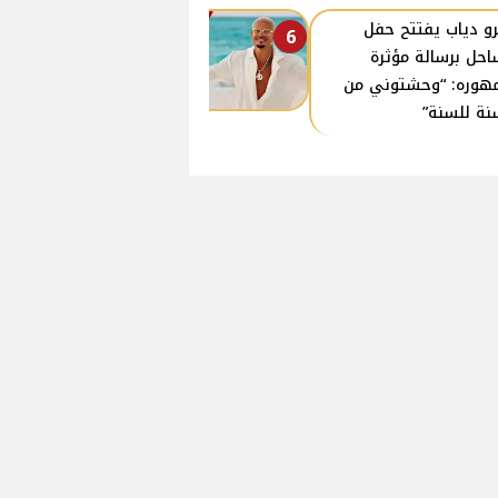
و دياب يفتتح حفل
6
احل برسالة مؤثرة
هوره: “وحشتوني من
نة للسنة”