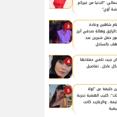
مالي: “الدنيا من غيركم
ة أوي”
ام شاهين وغادة
3
الرازق وهالة صدقي أبرز
ر حفل شيرين عبد
هاب بالساحل
ن جيت تلغي حفلاتها
4
ل عاجل.. تفاصيل
ن خليفة عن "لولا
5
نات": كليب الهضبة تجربة
مة.. والزغاريد كانت
قية