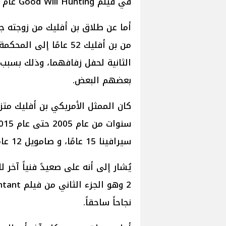
في فيلم Good Will Hunting عام 1997.
الثانية لحفل زفافهما، وذلك بسبب
بعضهم البعض.
سيرافينا 15 عامًا، و صامويل 12 عامًا.
نجاحاً ساحقاً.