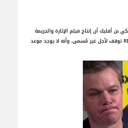
ي بن أفليك أن إنتاج فيلم الإثارة والجريمة
الجديد لـ بن أفليك و مات ديمون RIP توقف لأجل غير مُسمى، وأنه لا يوجد موعد