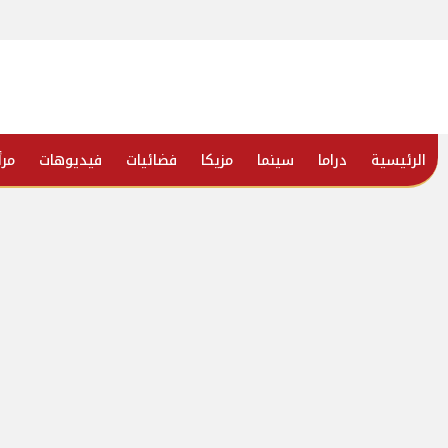
الرئيسية
دراما
سينما
مزيكا
فضائيات
فيديوهات
مرأ