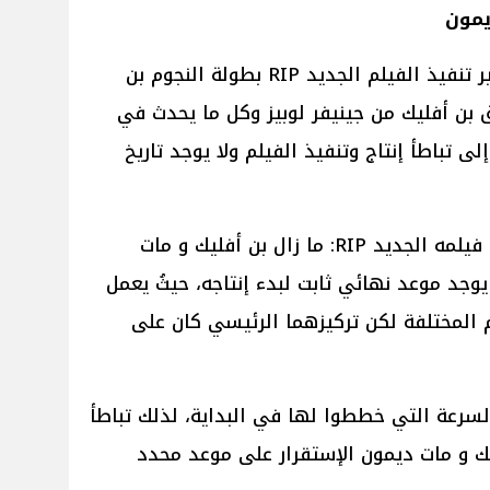
يمون
وبحسب موقع Page يأتي سبب تأخير تنفيذ الفيلم الجديد RIP بطولة النجوم بن
بن أفليك من جينيفر لوبيز وكل ما يحدث في
ى تباطأ إنتاج وتنفيذ الفيلم ولا يوجد تاريخ
يقول مصدر مُقرب من بن أفليك عن فيلمه الجديد RIP: ما زال بن أفليك و مات
يوجد موعد نهائي ثابت لبدء إنتاجه، حيثُ يعمل
م المختلفة لكن تركيزهما الرئيسي كان على
لسرعة التي خططوا لها في البداية، لذلك تباطأ
ك و مات ديمون الإستقرار على موعد محدد