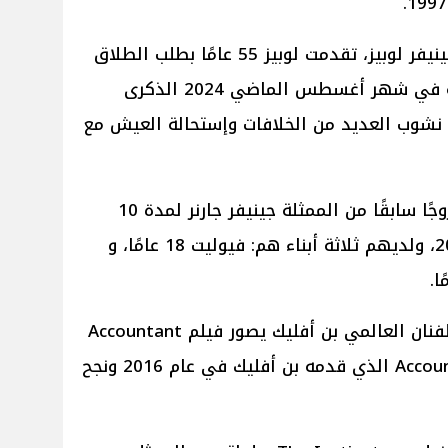
أما عن طلاق بن أفليك من زوجته جينيفر لوبيز، تقدمت لوبيز 55 عامًا بطلب الطلاق
من بن أفليك 52 عامًا إلى المحكمة في شهر أغسطس الماضي 2024 الذكرى
 نشوب العديد من الخلافات وإستحالة العيش مع
كان الممثل الأمريكي بن أفليك متزوجًا سابقًا من الممثلة جينيفر جارنر لمدة 10
سنوات من عام 2005 حتى عام 2015، ولديهم ثلاثة أبناء هم: فيوليت 18 عامًا، و
يُشار إلى أنه على صعيدً فنياً آخر للفنان العالمي بن أفليك يصور فيلم Accountant
2 وهو الجزء الثاني من فيلم Accountant الذي قدمه بن أفليك في عام 2016 ونجح