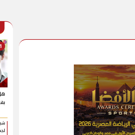
1
بفع
شير
لجم