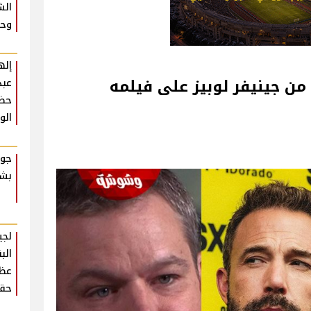
الش
وحش
إله
من جينيفر لوبيز على فيلمه
عبد
حضو
الو
جوا
بشك
لجي
الب
عظي
حقي