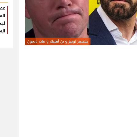
عمر
الس
لجم
الس
جينيفر لوبيز و بن أفليك و مات ديمون