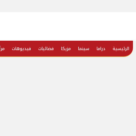
الرئيسية
دراما
سينما
مزيكا
فضائيات
فيديوهات
مرأ