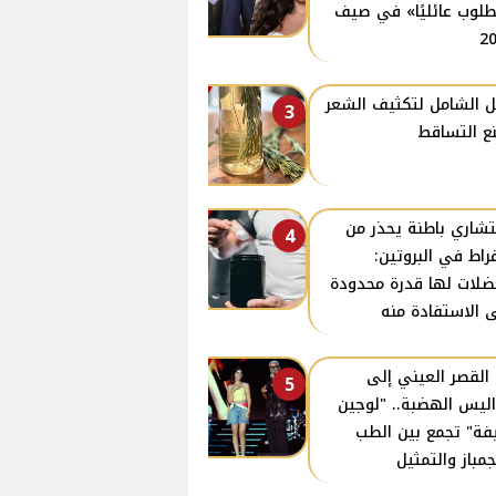
لوب عائليًا» في صيف
2
ل الشامل لتكثيف الشعر
3
ع التساقط
شاري باطنة يحذر من
4
فراط في البروتين:
ضلات لها قدرة محدودة
 الاستفادة منه
القصر العيني إلى
5
ليس الهضبة.. "لوجين
فة" تجمع بين الطب
جمباز والتمثيل