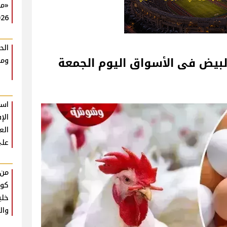
«مط
026
الح
البيض فى الأسواق اليوم الجمعة
ومن
است
الإ
الع
على
من 
كوا
خلي
وال