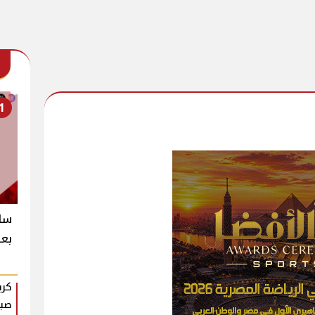
1
سل
بع
كري
صبر