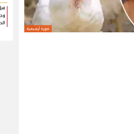
قبل
وجب
الح
صورة أرشيفية