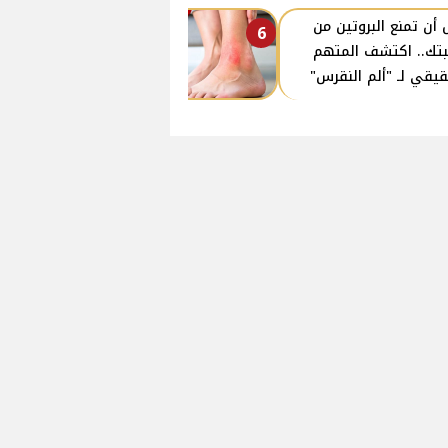
 أن تمنع البروتين من
6
تك.. اكتشف المتهم
قيقي لـ "ألم النقرس"