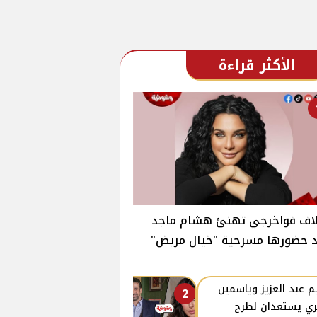
الأكثر قراءة
اف فواخرجي تهنئ هشام ماجد
د حضورها مسرحية "خيال مريض"
م عبد العزيز وياسمين
2
ي يستعدان لطرح