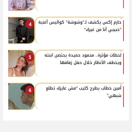
حازم إكس يكشف لـ"وشوشة" كواليس أغنية
4
"حبيبي أنا من غيرك"
لحظات مؤثرة.. محمود حميدة يحتضن ابنته
5
ويخطف الأنظار خلال حفل زفافها
أمين خطاب يطرح كليب “مش عايزك تطلع
6
شبهي”