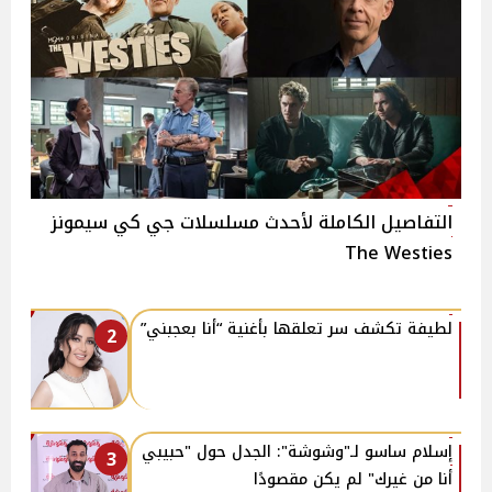
التفاصيل الكاملة لأحدث مسلسلات جي كي سيمونز
The Westies
لطيفة تكشف سر تعلقها بأغنية “أنا بعجبني”
2
إسلام ساسو لـ"وشوشة": الجدل حول "حبيبي
3
أنا من غيرك" لم يكن مقصودًا