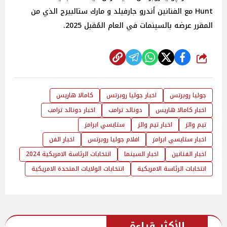
Hunt مع الفنانين أندرو جارفيلد و مارك ستالبيرج الذي من
المقرر عرضه بالسينمات في العام المُقبل 2025.
شارك
جوليا روبرتس
اخبار جوليا روبرتس
كامالا هاريس
اخبار كامالا هاريس
دونالد ترامب
اخبار دونالد ترامب
تيم والز
اخبار تيم والز
ستايسي ابرامز
اخبار ستايسي ابرامز
افلام جوليا روبرتس
اخبار الفن
اخبار الفنانين
اخبار السينما
انتخابات الرئاسة الامريكية 2024
انتخابات الرئاسة الامريكية
انتخابات الولايات المتحدة الامريكية
الأكثر قراءة