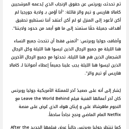
ثم تحدثت روبرتس عن حقوق الإنجاب الذي يُدعمه المرشحيين
كامالا هاريس و تيم والز قائلة: "أنا أؤمن بـ ولاية جورجيا لم
أكن لأعود إلى المنزل لو لم أكن أعتقد أننا نستطيع تحقيق
أهداف جميلة حقًا ستمتد إلى ما هو أبعد من حدود ولايتنا".
وأضافت جوليا روبرتس: "أتمنى فقط أن تتحدث جميع النساء
هنا الليلة مع جميع الرجال الذين ليسوا هنا الليلة وكل الرجال
الشجعان الذين هم هنا الليلة، تحدثوا مع جميع الرجال الآخرين
الذين ليسوا هنا الليلة يجب علينا جميعاً إعطاء أصواتنا لـ كامالا
هاريس أو تيم والز".
يُشار إلى أنه على صعيدً آخر للممثلة الأمريكية چوليا روبرتس
كان آخر أعمالها الفنية فيلم Leave the World Behind مع
النجوم ماهرشالا علي و إيثان هوك الذي عُرض على منصة
Netflix العام الماضي ونجح نجاحاً ساحقاً.
كما تنتظر چوليا روبرتس حالياً عرض فيلمها الجديد After the