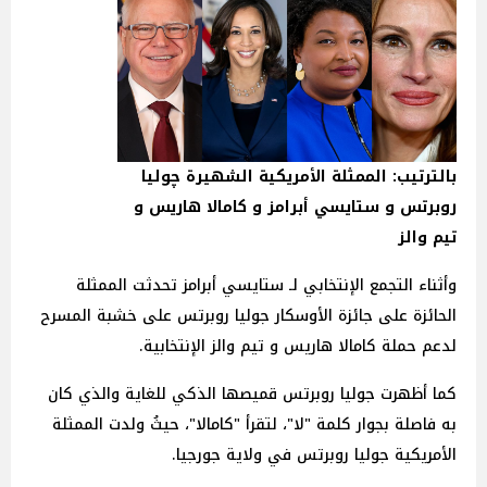
بالترتيب: الممثلة الأمريكية الشهيرة چوليا
روبرتس و ستايسي أبرامز و كامالا هاريس و
تيم والز
وأثناء التجمع الإنتخابي لـ ستايسي أبرامز تحدثت الممثلة
الحائزة على جائزة الأوسكار جوليا روبرتس على خشبة المسرح
لدعم حملة كامالا هاريس و تيم والز الإنتخابية.
كما أظهرت جوليا روبرتس قميصها الذكي للغاية والذي كان
به فاصلة بجوار كلمة "لا"، لتقرأ "كامالا"، حيثُ ولدت الممثلة
الأمريكية جوليا روبرتس في ولاية جورجيا.