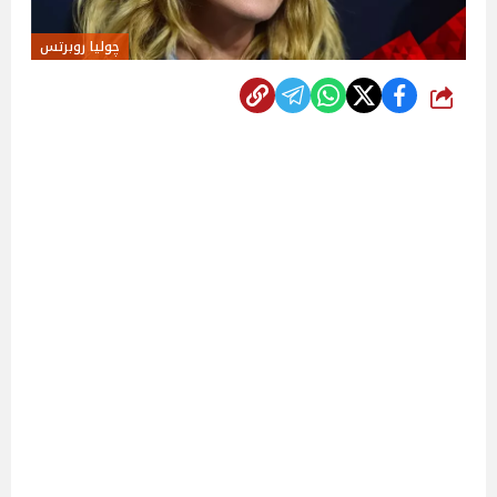
چوليا روبرتس
شارك